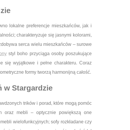
zie
no lokalne preferencje mieszkańców, jak i
lności; charakteryzuje się jasnymi kolorami,
ny zdobywa serca wielu mieszkańców – surowe
rony
styl boho przyciąga osoby poszukujące
je się wyjątkowe i pełne charakteru. Coraz
geometryczne formy tworzą harmonijną całość.
ń w Stargardzie
awdzonych trików i porad, które mogą pomóc
an oraz mebli – optycznie powiększą one
mebli wielofunkcyjnych; sofy rozkładane czy