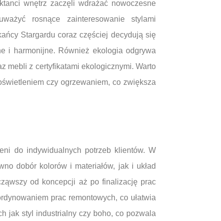
jektanci wnętrz zaczęli wdrażać nowoczesne
ważyć rosnące zainteresowanie stylami
kańcy Stargardu coraz częściej decydują się
ulne i harmonijne. Również ekologia odgrywa
z mebli z certyfikatami ekologicznymi. Warto
 oświetleniem czy ogrzewaniem, co zwiększa
zeni do indywidualnych potrzeb klientów. W
o dobór kolorów i materiałów, jak i układ
cząwszy od koncepcji aż po finalizację prac
ordynowaniem prac remontowych, co ułatwia
ch jak styl industrialny czy boho, co pozwala