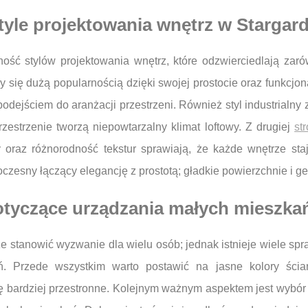
style projektowania wnętrz w Stargard
ć stylów projektowania wnętrz, które odzwierciedlają zarów
 się dużą popularnością dzięki swojej prostocie oraz funkcjona
podejściem do aranżacji przestrzeni. Również styl industrial
estrzenie tworzą niepowtarzalny klimat loftowy. Z drugiej
st
y oraz różnorodność tekstur sprawiają, że każde wnętrze sta
oczesny łączący elegancję z prostotą; gładkie powierzchnie i 
dotyczące urządzania małych mieszka
 stanowić wyzwanie dla wielu osób; jednak istnieje wiele spr
ń. Przede wszystkim warto postawić na jasne kolory ści
 bardziej przestronne. Kolejnym ważnym aspektem jest wybór 