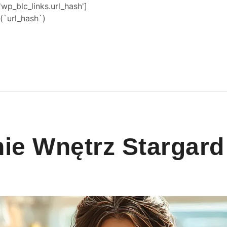
'wp_blc_links.url_hash']
`url_hash`)
ie Wnętrz Stargard