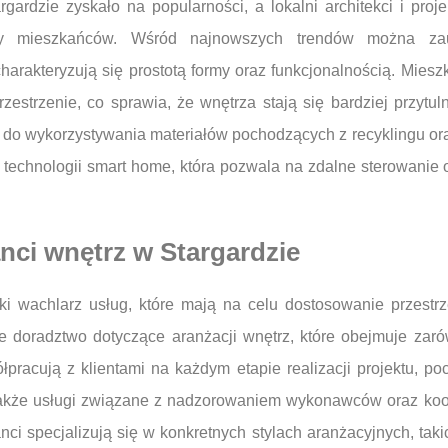
rgardzie zyskało na popularności, a lokalni architekci i pro
eby mieszkańców. Wśród najnowszych trendów można zau
harakteryzują się prostotą formy oraz funkcjonalnością. Miesz
przestrzenie, co sprawia, że wnętrza stają się bardziej przyt
i do wykorzystywania materiałów pochodzących z recyklingu ora
technologii smart home, która pozwala na zdalne sterowanie
anci wnętrz w Stargardzie
oki wachlarz usług, które mają na celu dostosowanie przestr
doradztwo dotyczące aranżacji wnętrz, które obejmuje zarówn
łpracują z klientami na każdym etapie realizacji projektu, po
 także usługi związane z nadzorowaniem wykonawców oraz ko
nci specjalizują się w konkretnych stylach aranżacyjnych, taki