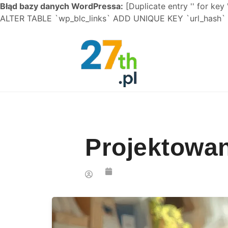
Błąd bazy danych WordPressa:
[Duplicate entry '' for key 
ALTER TABLE `wp_blc_links` ADD UNIQUE KEY `url_hash` (
Skip to content
Projektowan