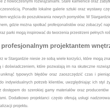
yckie z nowoczesnymi rozwiązaniami. Stare kamienice oraz zab
oczesnością. Ponadto lokalne galerie sztuki oraz wystawy czę
em wyjścia do poszukiwania nowych pomysłów. W Stargardzie 
ignem, gdzie można spotkać profesjonalistów oraz zobaczyć na
oraz parki mogą inspirować do tworzenia przestrzeni pełnych ro
z profesjonalnym projektantem wnętr
z w Stargardzie niesie ze sobą wiele korzyści, które mogą zna
ą i doświadczeniem, które pozwalają im na skuteczne rozwi
a uniknąć typowych błędów oraz zaoszczędzić czas i pienią
do indywidualnych potrzeb klientów, uwzględniając ich styl ży
ę z dostępem do szerokiej gamy materiałów oraz producentów 
ndami. Dodatkowo projektanci często oferują usługi nadzoro
izacji projektu.