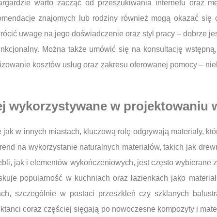
argardzie warto zacząć od przeszukiwania internetu oraz m
Rekomendacje znajomych lub rodziny również mogą okazać się
wrócić uwagę na jego doświadczenie oraz styl pracy – dobrze je
 funkcjonalny. Można także umówić się na konsultację wstępną
izowanie kosztów usług oraz zakresu oferowanej pomocy – nie
iej wykorzystywane w projektowaniu 
jak w innych miastach, kluczową rolę odgrywają materiały, któ
 trend na wykorzystanie naturalnych materiałów, takich jak dre
ebli, jak i elementów wykończeniowych, jest często wybierane 
kuje popularność w kuchniach oraz łazienkach jako materiał 
h, szczególnie w postaci przeszkleń czy szklanych balust
ektanci coraz częściej sięgają po nowoczesne kompozyty i mater