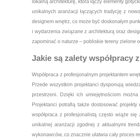
lokalną architekturę, która łączy elementy got
unikalnych aranżacji łączących tradycję z now
designem wnętrz, co może być doskonałym punkt
i wydarzenia związane z architekturą oraz des
zapominać o naturze – pobliskie tereny zielone 
Jakie są zalety współpracy 
Współpraca z profesjonalnym projektantem wnętr
Przede wszystkim projektanci dysponują wiedz
przestrzeni. Dzięki ich umiejętnościom możn
Projektanci potrafią także dostosować projekty 
współpraca z profesjonalistą często wiąże si
unikalnej aranżacji zgodnej z aktualnymi tre
wykonawców, co znacznie ułatwia cały proces real