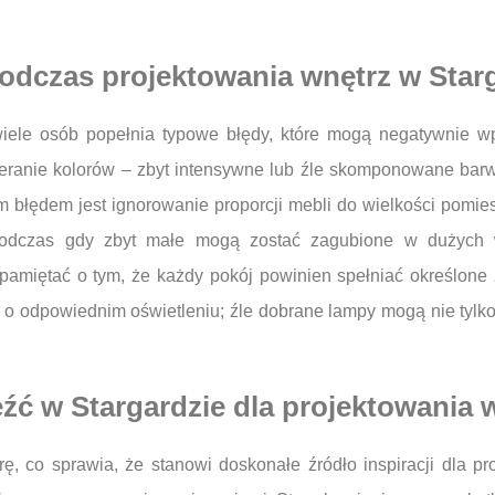
podczas projektowania wnętrz w Star
iele osób popełnia typowe błędy, które mogą negatywnie wpł
eranie kolorów – zbyt intensywne lub źle skomponowane barwy
m błędem jest ignorowanie proporcji mebli do wielkości pomi
podczas gdy zbyt małe mogą zostać zagubione w dużych w
y pamiętać o tym, że każdy pokój powinien spełniać określone
 odpowiednim oświetleniu; źle dobrane lampy mogą nie tylko
eźć w Stargardzie dla projektowania 
urę, co sprawia, że stanowi doskonałe źródło inspiracji dla 