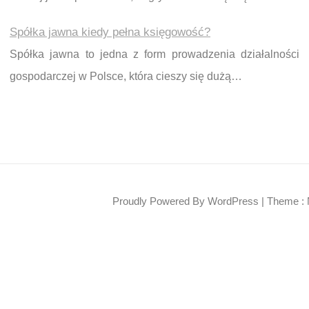
Spółka jawna kiedy pełna księgowość?
Spółka jawna to jedna z form prowadzenia działalności
gospodarczej w Polsce, która cieszy się dużą…
Proudly Powered By WordPress
|
Theme : 