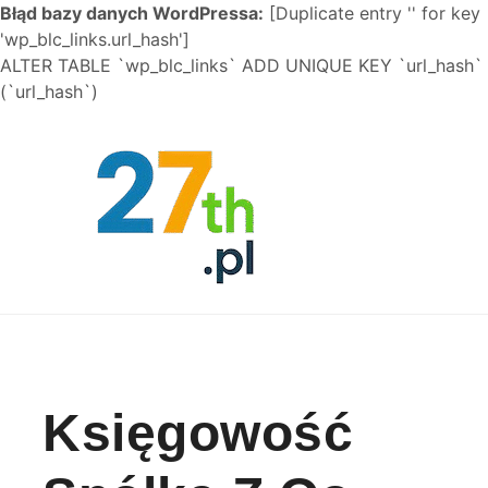
Błąd bazy danych WordPressa:
[Duplicate entry '' for key
'wp_blc_links.url_hash']
ALTER TABLE `wp_blc_links` ADD UNIQUE KEY `url_hash`
(`url_hash`)
Skip to content
Księgowość