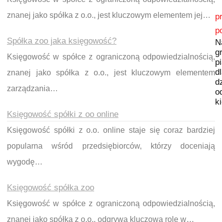
Nawigacja wpisu
znanej jako spółka z o.o., jest kluczowym elementem jej…
p
p
Spółka zoo jaka księgowość?
N
g
Księgowość w spółce z ograniczoną odpowiedzialnością,
p
d
znanej jako spółka z o.o., jest kluczowym elementem
d
zarządzania…
o
k
Księgowość spółki z oo online
Księgowość spółki z o.o. online staje się coraz bardziej
popularna wśród przedsiębiorców, którzy doceniają
wygodę…
Księgowość spółka zoo
Księgowość w spółce z ograniczoną odpowiedzialnością,
znanej jako spółka z o.o., odgrywa kluczową rolę w…