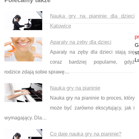
Polecamy także
Nauka gry na pianinie dla dzieci
Katowice
Nawigacja wpisu
p
Aparaty na zęby dla dzieci
G
Aparaty na zęby dla dzieci stają się
s
L
coraz bardziej popularne, gdyż
rodzice zdają sobie sprawę…
Nauka gry na pianinie
Nauka gry na pianinie to proces, który
może być zarówno ekscytujący, jak i
wymagający. Dla…
Co daje nauka gry na pianinie?