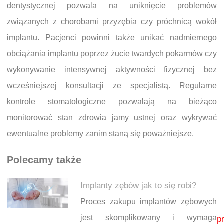
dentystycznej pozwala na uniknięcie problemów
związanych z chorobami przyzębia czy próchnicą wokół
implantu. Pacjenci powinni także unikać nadmiernego
obciążania implantu poprzez żucie twardych pokarmów czy
wykonywanie intensywnej aktywności fizycznej bez
wcześniejszej konsultacji ze specjalistą. Regularne
kontrole stomatologiczne pozwalają na bieżąco
monitorować stan zdrowia jamy ustnej oraz wykrywać
ewentualne problemy zanim staną się poważniejsze.
Polecamy także
Implanty zębów jak to się robi?
Proces zakupu implantów zębowych
Nawigacja wpisu
jest skomplikowany i wymaga
p