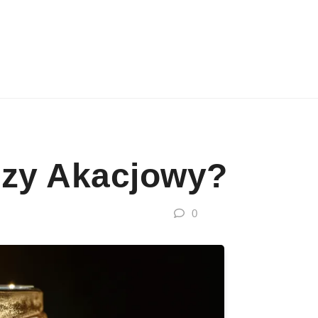
Czy Akacjowy?
0