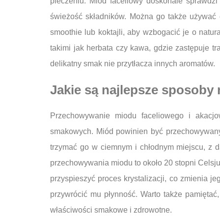
pieczeniu. Miód faceliowy doskonale sprawdz
świeżość składników. Można go także używać 
smoothie lub koktajli, aby wzbogacić je o natu
takimi jak herbata czy kawa, gdzie zastępuje t
delikatny smak nie przytłacza innych aromatów.
Jakie są najlepsze sposoby
Przechowywanie miodu faceliowego i akacjo
smakowych. Miód powinien być przechowywany w 
trzymać go w ciemnym i chłodnym miejscu, z d
przechowywania miodu to około 20 stopni Celsj
przyspieszyć proces krystalizacji, co zmienia j
przywrócić mu płynność. Warto także pamiętać,
właściwości smakowe i zdrowotne.