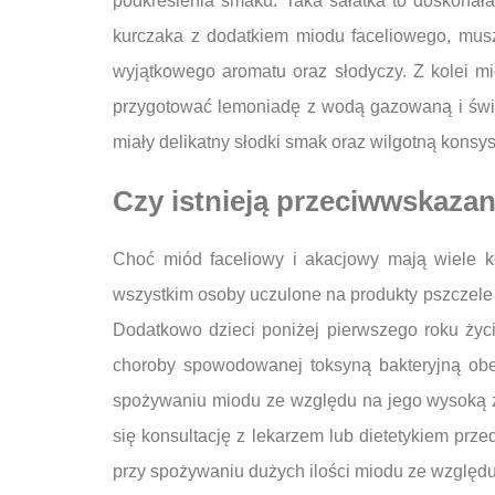
podkreślenia smaku. Taka sałatka to doskonał
kurczaka z dodatkiem miodu faceliowego, mus
wyjątkowego aromatu oraz słodyczy. Z kolei m
przygotować lemoniadę z wodą gazowaną i świ
miały delikatny słodki smak oraz wilgotną konsys
Czy istnieją przeciwwskaza
Choć miód faceliowy i akacjowy mają wiele k
wszystkim osoby uczulone na produkty pszczele
Dodatkowo dzieci poniżej pierwszego roku ży
choroby spowodowanej toksyną bakteryjną obe
spożywaniu miodu ze względu na jego wysoką z
się konsultację z lekarzem lub dietetykiem pr
przy spożywaniu dużych ilości miodu ze względu