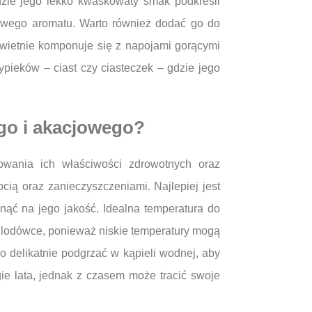
dzie jego lekko kwaskowaty smak podkreśli
owego aromatu. Warto również dodać go do
 świetnie komponuje się z napojami gorącymi
ypieków – ciast czy ciasteczek – gdzie jego
go i akacjowego?
wania ich właściwości zdrowotnych oraz
ią oraz zanieczyszczeniami. Najlepiej jest
ąć na jego jakość. Idealna temperatura do
 lodówce, ponieważ niskie temperatury mogą
go delikatnie podgrzać w kąpieli wodnej, aby
ie lata, jednak z czasem może tracić swoje