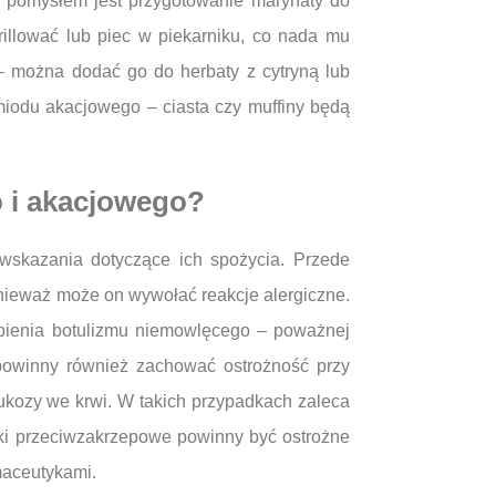
m pomysłem jest przygotowanie marynaty do
illować lub piec w piekarniku, co nada mu
– można dodać go do herbaty z cytryną lub
iodu akacjowego – ciasta czy muffiny będą
o i akacjowego?
wwskazania dotyczące ich spożycia. Przede
nieważ może on wywołać reakcje alergiczne.
pienia botulizmu niemowlęcego – poważnej
powinny również zachować ostrożność przy
kozy we krwi. W takich przypadkach zaleca
eki przeciwzakrzepowe powinny być ostrożne
maceutykami.