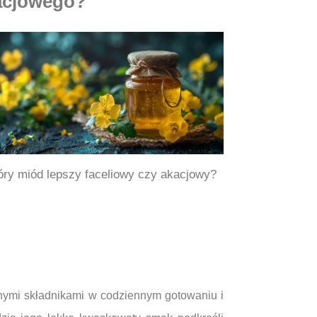
kacjowego?
óry miód lepszy faceliowy czy akacjowy?
nymi składnikami w codziennym gotowaniu i