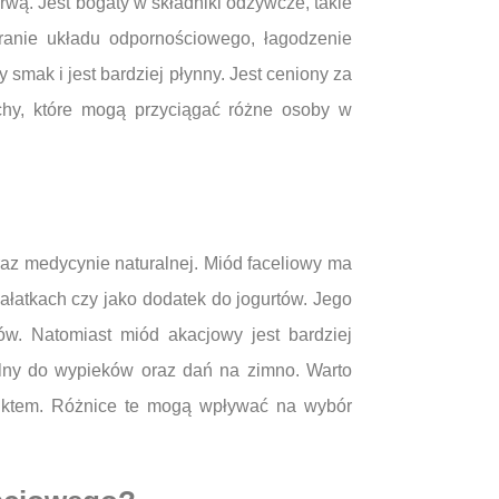
arwą. Jest bogaty w składniki odżywcze, takie
eranie układu odpornościowego, łagodzenie
smak i jest bardziej płynny. Jest ceniony za
chy, które mogą przyciągać różne osoby w
raz medycynie naturalnej. Miód faceliowy ma
ałatkach czy jako dodatek do jogurtów. Jego
w. Natomiast miód akacjowy jest bardziej
alny do wypieków oraz dań na zimno. Warto
oduktem. Różnice te mogą wpływać na wybór