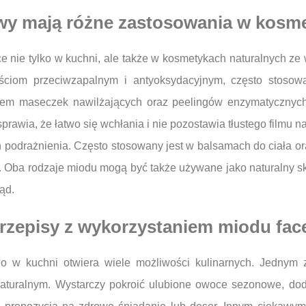
owy mają różne zastosowania w kosm
ce nie tylko w kuchni, ale także w kosmetykach naturalnych ze
ościom przeciwzapalnym i antyoksydacyjnym, często stosowa
kiem maseczek nawilżających oraz peelingów enzymatycznych
prawia, że łatwo się wchłania i nie pozostawia tłustego filmu n
 podrażnienia. Często stosowany jest w balsamach do ciała or
kka. Oba rodzaje miodu mogą być także używane jako naturaln
ąd.
 przepisy z wykorzystaniem miodu fa
o w kuchni otwiera wiele możliwości kulinarnych. Jednym
naturalnym. Wystarczy pokroić ulubione owoce sezonowe, doda