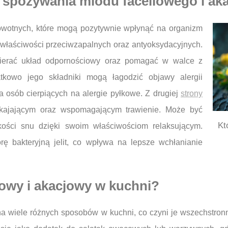
e spożywania miodu faceliowego i a
rowotnych, które mogą pozytywnie wpłynąć na organizm
 właściwości przeciwzapalnych oraz antyoksydacyjnych.
ierać układ odpornościowy oraz pomagać w walce z
tkowo jego składniki mogą łagodzić objawy alergii
 osób cierpiących na alergie pyłkowe. Z drugiej
strony
okajającym oraz wspomagającym trawienie. Może być
Kt
kości snu dzięki swoim właściwościom relaksującym.
orę bakteryjną jelit, co wpływa na lepsze wchłanianie
iowy i akacjowy w kuchni?
na wiele różnych sposobów w kuchni, co czyni je wszechstron