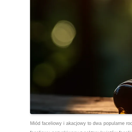
Miód faceliowy i akacjowy to dwa popularne r