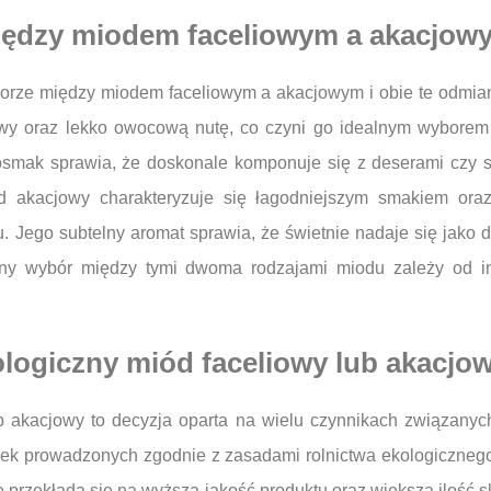
między miodem faceliowym a akacjo
orze między miodem faceliowym a akacjowym i obie te odmian
owy oraz lekko owocową nutę, co czyni go idealnym wyborem
mak sprawia, że doskonale komponuje się z deserami czy s
d akacjowy charakteryzuje się łagodniejszym smakiem oraz 
 Jego subtelny aromat sprawia, że świetnie nadaje się jako
zny wybór między tymi dwoma rodzajami miodu zależy od i
logiczny miód faceliowy lub akacjo
b akacjowy to decyzja oparta na wielu czynnikach związanyc
iek prowadzonych zgodnie z zasadami rolnictwa ekologiczneg
e przekłada się na wyższą jakość produktu oraz większą ilość