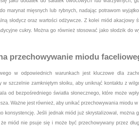
i się jako dodatek do sałatek owocowych lub warzywnych, g
do marynat mięsnych lub rybnych, nadając potrawom wyjątk
ralną słodycz oraz wartości odżywcze. Z kolei miód akacjowy
radycyjne cukry. Można go również stosować jako słodzik do w
 na przechowywanie miodu faceliowe
wego w odpowiednich warunkach jest kluczowe dla zacho
szczelnie zamkniętym słoiku, aby uniknąć kontaktu z wilgoc
ala od bezpośredniego światła słonecznego, które może wpłyn
usza. Ważne jest również, aby unikać przechowywania miodu w
ego konsystencję. Jeśli jednak miód już skrystalizował, można 
 że miód nie psuje się i może być przechowywany przez dług