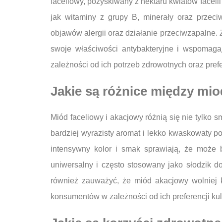
faceliowy, pozyskiwany z nektaru kwiatów facelii
jak witaminy z grupy B, minerały oraz przec
objawów alergii oraz działanie przeciwzapalne. Z
swoje właściwości antybakteryjne i wspomaga
zależności od ich potrzeb zdrowotnych oraz pre
Jakie są różnice między m
Miód faceliowy i akacjowy różnią się nie tylko
bardziej wyrazisty aromat i lekko kwaskowaty p
intensywny kolor i smak sprawiają, że może 
uniwersalny i często stosowany jako słodzik 
również zauważyć, że miód akacjowy wolniej k
konsumentów w zależności od ich preferencji ku