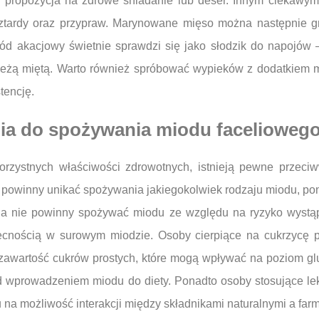
a propozycja na zdrowe śniadanie lub deser. Innym ciekawy
ztardy oraz przypraw. Marynowane mięso można następnie gr
iód akacjowy świetnie sprawdzi się jako słodzik do napojów 
eżą miętą. Warto również spróbować wypieków z dodatkiem m
tencję.
nia do spożywania miodu facelioweg
orzystnych właściwości zdrowotnych, istnieją pewne przeci
 powinny unikać spożywania jakiegokolwiek rodzaju miodu, po
cia nie powinny spożywać miodu ze względu na ryzyko wystą
cnością w surowym miodzie. Osoby cierpiące na cukrzycę 
awartość cukrów prostych, które mogą wpływać na poziom glu
zed wprowadzeniem miodu do diety. Ponadto osoby stosujące l
 na możliwość interakcji między składnikami naturalnymi a far