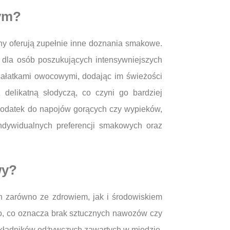
wym?
y oferują zupełnie inne doznania smakowe.
 dla osób poszukujących intensywniejszych
ałatkami owocowymi, dodając im świeżości
delikatną słodyczą, co czyni go bardziej
 dodatek do napojów gorących czy wypieków,
ndywidualnych preferencji smakowych oraz
wy?
h zarówno ze zdrowiem, jak i środowiskiem
o, co oznacza brak sztucznych nawozów czy
 składników odżywczych zawartych w miodzie.