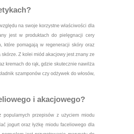
etykach?
 względu na swoje korzystne właściwości dla
ny jest w produktach do pielęgnacji cery
, które pomagają w regeneracji skóry oraz
a skórze. Z kolei miód akacjowy jest znany ze
az kremach do rąk, gdzie skutecznie nawilża
y składnik szamponów czy odżywek do włosów,
celiowego i akacjowego?
 z popularnych przepisów z użyciem miodu
ć jogurt oraz łyżkę miodu faceliowego dla