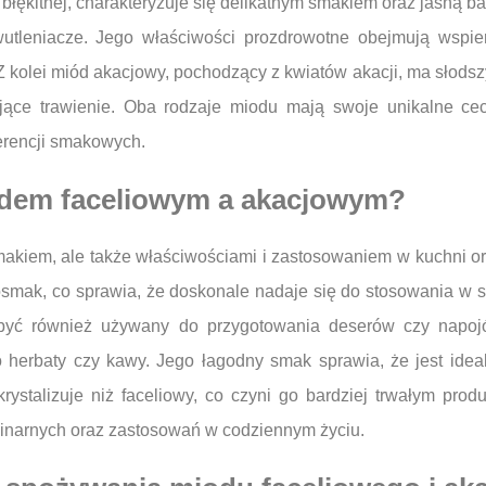
 błękitnej, charakteryzuje się delikatnym smakiem oraz jasną b
iwutleniacze. Jego właściwości prozdrowotne obejmują wspi
 kolei miód akacjowy, pochodzący z kwiatów akacji, ma słodszy 
jące trawienie. Oba rodzaje miodu mają swoje unikalne ce
ferencji smakowych.
iodem faceliowym a akacjowym?
 smakiem, ale także właściwościami i zastosowaniem w kuchni o
osmak, co sprawia, że doskonale nadaje się do stosowania w s
być również używany do przygotowania deserów czy napojó
do herbaty czy kawy. Jego łagodny smak sprawia, że jest ide
rystalizuje niż faceliowy, co czyni go bardziej trwałym pr
linarnych oraz zastosowań w codziennym życiu.