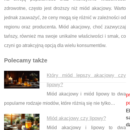
zdrowotne, często jest droższy niż miód akacjowy. Warto
jednak zauważyć, że ceny mogą się różnić w zależności od
regionu oraz producenta. Miód akacjowy, choć zazwyczaj
tańszy, również ma swoje unikalne właściwości i smak, co
czyni go atrakcyjną opcją dla wielu konsumentów.
Polecamy także
Który miód lepszy akacjowy czy
lipowy?
Nawigacja wpisu
Miód akacjowy i miód lipowy to dwa
p
p
popularne rodzaje miodów, które różnią się nie tylko…
E
s
Miód akacjowy czy lipowy?
d
Miód akacjowy i lipowy to dwa