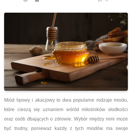
Miód lipowy i akacjowy to dwa popularne rodzaje miodu,
które cieszą się uznaniem wśród miłośników słodkości
oraz osób dbających o zdrowie. Wybór między nimi może
być trudny, ponieważ każdy z tych miodów ma swoje