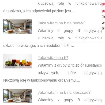
Nawigacja wpisu
kluczową rolę w funkcjonowaniu
p
p
organizmu, a ich odpowiedni poziom jest…
J
w
Jaka witamina b na nerwy?
b
Witaminy z grupy B odgrywają
kluczową rolę w funkcjonowaniu
układu nerwowego, a ich niedobór może…
Jaka witamina b?
Witaminy z grupy B to zbiór substancji
odżywczych, które odgrywają
kluczową rolę w funkcjonowaniu organizmu.…
Jaka witamina b na kleszcze?
Witaminy z grupy B odgrywają