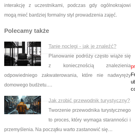
interakcję z uczestnikami, podczas gdy ogólnokrajowi
mogą mieć bardziej formalny styl prowadzenia zajęć.
Polecamy także
Tanie noclegi - jak je znaleźć?
Planowanie podróży często wiąże się
Nawigacja wpisu
z koniecznością znalezienia
p
F
odpowiedniego zakwaterowania, które nie nadwyręży
u
domowego budżetu.…
c
Jak zrobić przewodnik turystyczny?
Tworzenie przewodnika turystycznego
to proces, który wymaga staranności i
przemyślenia. Na początku warto zastanowić się…