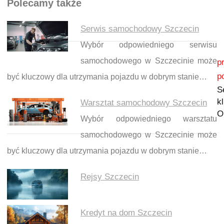
Polecamy także
Serwis samochodowy Szczecin
Wybór odpowiedniego serwisu
Nawigacja wpisu
samochodowego w Szczecinie może
p
p
być kluczowy dla utrzymania pojazdu w dobrym stanie…
S
k
Warsztat samochodowy Szczecin
O
Wybór odpowiedniego warsztatu
samochodowego w Szczecinie może
być kluczowy dla utrzymania pojazdu w dobrym stanie…
Rejsy Szczecin
Kredyt na dom Szczecin