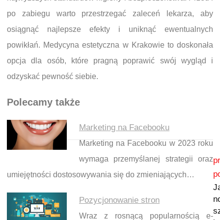
po zabiegu warto przestrzegać zaleceń lekarza, aby
osiągnąć najlepsze efekty i uniknąć ewentualnych
powikłań. Medycyna estetyczna w Krakowie to doskonała
opcja dla osób, które pragną poprawić swój wygląd i
odzyskać pewność siebie.
Polecamy także
Marketing na Facebooku
Marketing na Facebooku w 2023 roku
Nawigacja wpisu
wymaga przemyślanej strategii oraz
p
p
umiejętności dostosowywania się do zmieniających…
J
n
Pozycjonowanie stron
s
Wraz z rosnącą popularnością e-