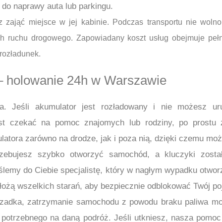
o naprawy auta lub parkingu.
zająć miejsce w jej kabinie. Podczas transportu nie wol
ch ruchu drogowego. Zapowiadany koszt usług obejmuje pełną 
 rozładunek.
 – holowanie 24h w Warszawie
a. Jeśli akumulator jest rozładowany i nie możesz uru
iast czekać na pomoc znajomych lub rodziny, po prost
tora zarówno na drodze, jak i poza nią, dzięki czemu może
trzebujesz szybko otworzyć samochód, a kluczyki zos
emy do Ciebie specjalistę, który w nagłym wypadku otworz
łożą wszelkich starań, aby bezpiecznie odblokować Twój po
t rzadka, zatrzymanie samochodu z powodu braku paliwa 
a potrzebnego na daną podróż. Jeśli utkniesz, nasza pom