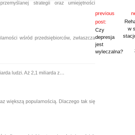
myślanej strategii oraz umiejętności
previous
n
Reha
post:
w 
Czy
stac
depresja
larności wśród przedsiębiorców, zwłaszcza
jest
wyleczalna?
iarda ludzi. Aż 2,1 miliarda z…
oraz większą popularnością. Dlaczego tak się