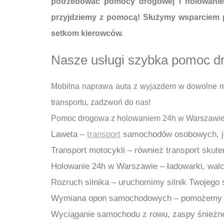
potrzebować pomocy drogowej i holowani
przyjdziemy z pomocą! Służymy wsparciem pr
setkom kierowców.
Nasze usługi szybka pomoc d
Mobilna naprawa auta z wyjazdem w dowolne mi
transportu, zadzwoń do nas!
Pomoc drogowa z holowaniem 24h w Warszawie 
Laweta –
transport
samochodów osobowych, je
Transport motocykli – również transport skut
Holowanie 24h w Warszawie – ładowarki, walce,
Rozruch silnika – uruchomimy silnik Twojego
Wymiana opon samochodowych – pomożemy za
Wyciąganie samochodu z rowu, zaspy śnieżnej,