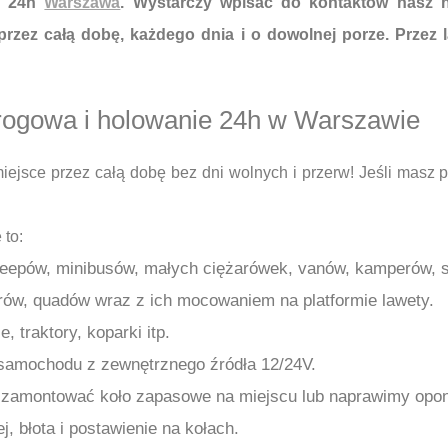
e 24h
Warszawa
. Wystarczy wpisać do kontaktów nasz 
zez całą dobę, każdego dnia i o dowolnej porze. Przez l
rogowa i holowanie 24h w Warszawie
ejsce przez całą dobę bez dni wolnych i przerw! Jeśli masz
to:
epów, minibusów, małych ciężarówek, vanów, kamperów, 
erów, quadów wraz z ich mocowaniem na platformie lawety.
 traktory, koparki itp.
 samochodu z zewnętrznego źródła 12/24V.
montować koło zapasowe na miejscu lub naprawimy oponę
 błota i postawienie na kołach.