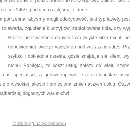
w Warszawie, podać adres lub szczegółowo opisać lokaliz
 na linii 24h/7, podaj mu następujące dane:
am potrzebna, abyśmy mogli zdecydować, jaki typ lawety jes
y to awaria, zgubienie kluczyków, zablokowane koła, czy 
Proces przetwarzania danych trwa zwykle kilka minut, po
odpowiedniej lawety i wysyła go pod wskazany adres. Pr
szybko i dokładnie określa, gdzie znajduje się klient, wy
ruchu. Pamiętaj, że koszt usług zależy od wielu czynni
oku nasi specjaliści są gotowi zapewnić szeroki wachlarz us
ię o wysokiej jakości i profesjonalizmie naszych usług. Otr
k najbardziej dogodnych warunków!
Marketing na Facebooku