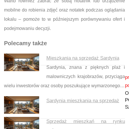
Warto również zabrać ze sobą notatnik lub urządzenie
mobilne do robienia zdjęć oraz notatek podczas oglądania
lokalu – pomoże to w późniejszym porównywaniu ofert i
podejmowaniu decyzji.
Polecamy także
Mieszkania na sprzedaż Sardynia
Sardynia, znana z pięknych plaż i
Nawigacja wpisu
malowniczych krajobrazów, przyciąga
p
p
wielu inwestorów oraz osoby poszukujące wymarzonego…
O
P
Sardynia mieszkania na sprzedaż
S
Sprzedaż mieszkań na rynku