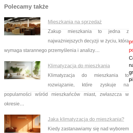
Polecamy także
Mieszkania na sprzedaż
Zakup mieszkania to jedna z
Nawigacja wpisu
najważniejszych decyzji w życiu, która
p
p
wymaga starannego przemyślenia i analizy…
C
n
Klimatyzacja do mieszkania
g
Klimatyzacja do mieszkania to
p
rozwiązanie, które zyskuje na
popularności wśród mieszkańców miast, zwłaszcza w
okresie…
Jaka klimatyzacja do mieszkania?
Kiedy zastanawiamy się nad wyborem