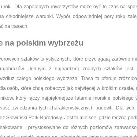
 uroki. Dla zapalonych rowerzystów może być to czas na spok
na chłodniejsze warunki. Wybór odpowiedniej pory roku zal
ć na trasach.
e na polskim wybrzeżu
werowych szlaków turystycznych, które przyciągają zarówno m
rajobrazów. Jednym z najbardziej znanych szlaków jest 
wzdłuż całego polskiego wybrzeża. Trasa ta oferuje zróżnico
 dla osób, które chcą zobaczyć jak najwięcej w krótkim czasie, 
ików, który łączy najpiękniejsze latarnie morskie polskiego
wość zwiedzania tych charakterystycznych budowli. Dla tych, 
rzez Słowiński Park Narodowy. Jest to miejsce, gdzie można p
e oznakowane i przystosowane do różnych poziomów zaawanso