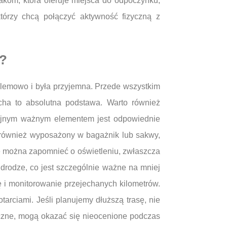
lakom, która oferuje miejsca do odpoczynku,
którzy chcą połączyć aktywność fizyczną z
a?
blemowo i była przyjemna. Przede wszystkim
cha to absolutna podstawa. Warto również
olejnym ważnym elementem jest odpowiednie
ć również wyposażony w bagażnik lub sakwy,
 można zapomnieć o oświetleniu, zwłaszcza
 drodze, co jest szczególnie ważne na mniej
 i monitorowanie przejechanych kilometrów.
arciami. Jeśli planujemy dłuższą trasę, nie
yczne, mogą okazać się nieocenione podczas