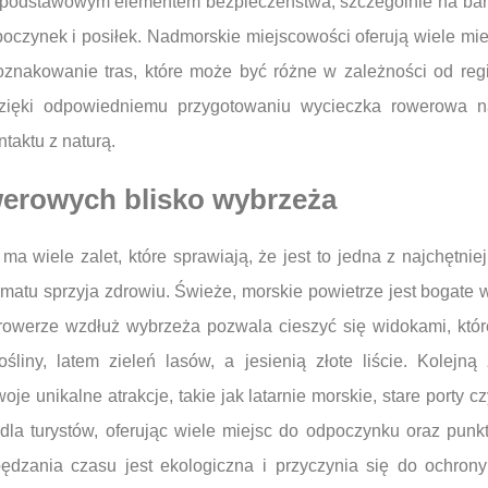
 podstawowym elementem bezpieczeństwa, szczególnie na bard
oczynek i posiłek. Nadmorskie miejscowości oferują wiele mie
 oznakowanie tras, które może być różne w zależności od re
. Dzięki odpowiedniemu przygotowaniu wycieczka rowerowa
taktu z naturą.
owerowych blisko wybrzeża
ma wiele zalet, które sprawiają, że jest to jedna z najchętn
imatu sprzyja zdrowiu. Świeże, morskie powietrze jest bogate 
owerze wzdłuż wybrzeża pozwala cieszyć się widokami, które
iny, latem zieleń lasów, a jesienią złote liście. Kolejną
e unikalne atrakcje, takie jak latarnie morskie, stare porty c
la turystów, oferując wiele miejsc do odpoczynku oraz pun
pędzania czasu jest ekologiczna i przyczynia się do ochron