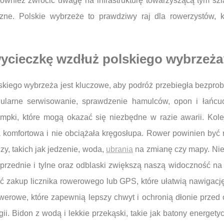
również zwrócić uwagę na infrastrukturę towarzyszącą tym sz
czne. Polskie wybrzeże to prawdziwy raj dla rowerzystów, 
ycieczkę wzdłuż polskiego wybrzeż
kiego wybrzeża jest kluczowe, aby podróż przebiegła bezpro
ularne serwisowanie, sprawdzenie hamulców, opon i łańcu
pompki, które mogą okazać się niezbędne w razie awarii. K
yła komfortowa i nie obciążała kręgosłupa. Rower powinien by
y, takich jak jedzenie, woda,
ubrania
na zmianę czy mapy. Nie
 przednie i tylne oraz odblaski zwiększą naszą widoczność na
ć zakup licznika rowerowego lub GPS, które ułatwią nawigację
erowe, które zapewnią lepszy chwyt i ochronią dłonie przed ot
i. Bidon z wodą i lekkie przekąski, takie jak batony energet