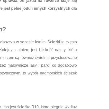
y sprawia, że jazda na rowerze staje się
 jest pełne jodu i innych korzystnych dla
m?
łaszcza w sezonie letnim. Ścieżki te często
lejnym atutem jest bliskość natury, która
 morzem są również świetnie przystosowane
zez malownicze lasy i parki, co dodatkowo
pożytecznym, to wybór nadmorskich ścieżek
h tras jest ścieżka R10, która biegnie wzdłuż