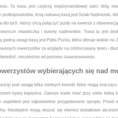
rze. Ta trasa jest częścią międzynarodowej sieci dróg r
profesjonalistów. Inną ciekawą trasą jest Szlak Nadmorski, kt
 dla tych, którzy chcą połączyć jazdę na rowerze z obserwacją
ownicze miasteczka i kurorty nadmorskie. Trasa ta jest dosk
 godną uwagi trasą jest Pętla Pucka, która oferuje widoki na 
owanych rowerzystów ze względu na zróżnicowany teren i dłuż
e odwiedzić, niezależnie od poziomu zaawansowania.
owerzystów wybierających się nad m
ziąć pod uwagę kilka istotnych kwestii, które mogą znacząco
orzem bywa kapryśna. Zawsze warto mieć przy sobie lekką k
m aspektem jest odpowiednie przygotowanie sprzętu. Przed 
ha. Niezbędne mogą okazać się również dodatkowe akcesoria