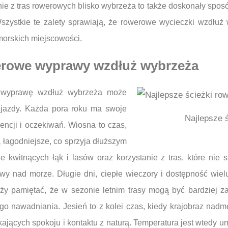
ie z tras rowerowych blisko wybrzeża to także doskonały spos
 Wszystkie te zalety sprawiają, że rowerowe wycieczki wzdłu
morskich miejscowości.
werowe wyprawy wzdłuż wybrzeża
 wyprawę wzdłuż wybrzeża może
 jazdy. Każda pora roku ma swoje
Najlepsze 
encji i oczekiwań. Wiosna to czas,
ą łagodniejsze, co sprzyja dłuższym
kwitnących łąk i lasów oraz korzystanie z tras, które nie s
 nad morze. Długie dni, ciepłe wieczory i dostępność wielu a
eży pamiętać, że w sezonie letnim trasy mogą być bardziej 
 nawadniania. Jesień to z kolei czas, kiedy krajobraz nadmor
kających spokoju i kontaktu z naturą. Temperatura jest wtedy