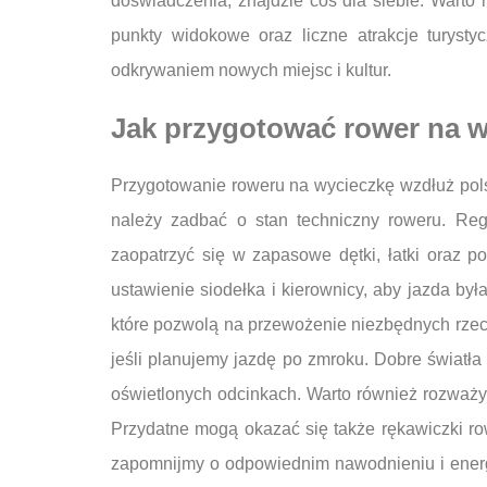
doświadczenia, znajdzie coś dla siebie. Warto 
punkty widokowe oraz liczne atrakcje turysty
odkrywaniem nowych miejsc i kultur.
Jak przygotować rower na w
Przygotowanie roweru na wycieczkę wzdłuż pols
należy zadbać o stan techniczny roweru. Reg
zaopatrzyć się w zapasowe dętki, łatki oraz 
ustawienie siodełka i kierownicy, aby jazda b
które pozwolą na przewożenie niezbędnych rzecz
jeśli planujemy jazdę po zmroku. Dobre światła
oświetlonych odcinkach. Warto również rozważy
Przydatne mogą okazać się także rękawiczki row
zapomnijmy o odpowiednim nawodnieniu i energi