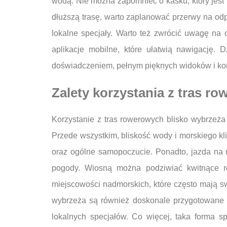
wodą. Nie można zapomnieć o kasku, który jest
dłuższą trasę, warto zaplanować przerwy na odp
lokalne specjały. Warto też zwrócić uwagę na
aplikacje mobilne, które ułatwią nawigację
doświadczeniem, pełnym pięknych widoków i kon
Zalety korzystania z tras r
Korzystanie z tras rowerowych blisko wybrzeża 
Przede wszystkim, bliskość wody i morskiego kl
oraz ogólne samopoczucie. Ponadto, jazda na r
pogody. Wiosną można podziwiać kwitnące rośl
miejscowości nadmorskich, które często mają swoj
wybrzeża są również doskonale przygotowane d
lokalnych specjałów. Co więcej, taka forma s