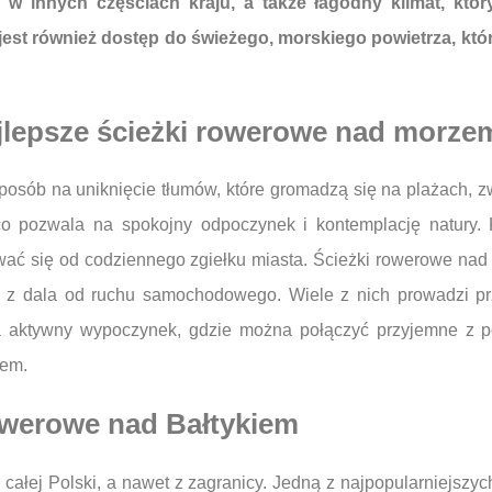
 w innych częściach kraju, a także łagodny klimat, któr
est również dostęp do świeżego, morskiego powietrza, które
jlepsze ścieżki rowerowe nad morze
posób na uniknięcie tłumów, które gromadzą się na plażach, zw
 pozwala na spokojny odpoczynek i kontemplację natury. Ko
wać się od codziennego zgiełku miasta. Ścieżki rowerowe nad
asy z dala od ruchu samochodowego. Wiele z nich prowadzi pr
 na aktywny wypoczynek, gdzie można połączyć przyjemne z 
iem.
rowerowe nad Bałtykiem
 całej Polski, a nawet z zagranicy. Jedną z najpopularniejszyc