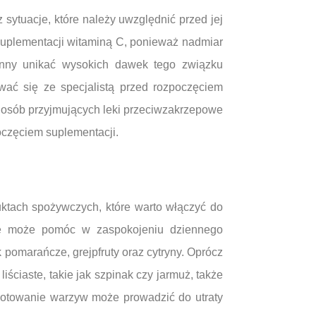
sytuacje, które należy uwzględnić przed jej
uplementacji witaminą C, ponieważ nadmiar
inny unikać wysokich dawek tego związku
wać się ze specjalistą przed rozpoczęciem
u osób przyjmujących leki przeciwzakrzepowe
poczęciem suplementacji.
uktach spożywczych, które warto włączyć do
nie może pomóc w zaspokojeniu dziennego
 pomarańcze, grejpfruty oraz cytryny. Oprócz
iściaste, takie jak szpinak czy jarmuż, także
 gotowanie warzyw może prowadzić do utraty