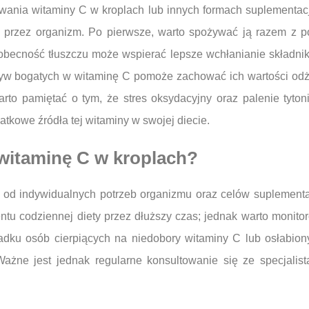
ania witaminy C w kroplach lub innych formach suplementacj
 przez organizm. Po pierwsze, warto spożywać ją razem z po
e obecność tłuszczu może wspierać lepsze wchłanianie składn
w bogatych w witaminę C pomoże zachować ich wartości odży
arto pamiętać o tym, że stres oksydacyjny oraz palenie ty
tkowe źródła tej witaminy w swojej diecie.
witaminę C w kroplach?
 od indywidualnych potrzeb organizmu oraz celów suplementa
ntu codziennej diety przez dłuższy czas; jednak warto monit
dku osób cierpiących na niedobory witaminy C lub osłabion
ażne jest jednak regularne konsultowanie się ze specjalis