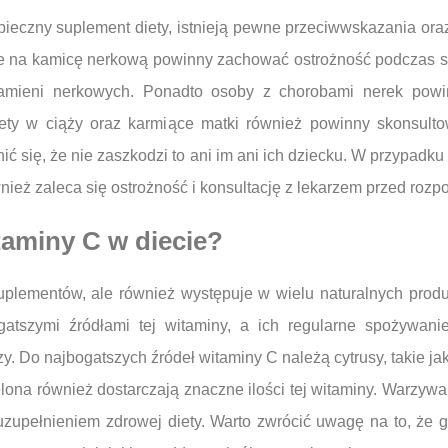
eczny suplement diety, istnieją pewne przeciwwskazania oraz 
ące na kamicę nerkową powinny zachować ostrożność podczas s
kamieni nerkowych. Ponadto osoby z chorobami nerek pow
ety w ciąży oraz karmiące matki również powinny skonsulto
ć się, że nie zaszkodzi to ani im ani ich dziecku. W przypadk
wnież zaleca się ostrożność i konsultację z lekarzem przed roz
itaminy C w diecie?
suplementów, ale również występuje w wielu naturalnych prod
gatszymi źródłami tej witaminy, a ich regularne spożywa
 Do najbogatszych źródeł witaminy C należą cytrusy, takie jak
elona również dostarczają znaczne ilości tej witaminy. Warzywa l
uzupełnieniem zdrowej diety. Warto zwrócić uwagę na to, że