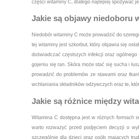
części witaminy C, dlatego najlepiej spożywać j
Jakie są objawy niedoboru 
Niedobór witaminy C może prowadzić do szereg
tej witaminy jest szkorbut, który objawia się 
doświadczać częstszych infekcji oraz ogólnego 
gojeniu się ran. Skóra może stać się sucha i 
prowadzić do problemów ze stawami oraz tkank
wchłaniania składników odżywczych oraz te, któ
Jakie są różnice między wi
Witamina C dostępna jest w różnych formach sup
warto rozważyć przed podjęciem decyzji o wyb
szczególnie dla dzieci oraz osób mających tru