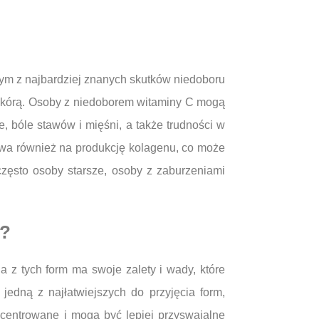
m z najbardziej znanych skutków niedoboru
e skórą. Osoby z niedoborem witaminy C mogą
, bóle stawów i mięśni, a także trudności w
ywa również na produkcję kolagenu, co może
zęsto osoby starsze, osoby z zaburzeniami
i?
a z tych form ma swoje zalety i wady, które
edną z najłatwiejszych do przyjęcia form,
ncentrowane i mogą być lepiej przyswajalne