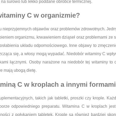
e na surowo lub lekko poddane obróbce termicznej.
witaminy C w organizmie?
u nieprzyjemnych objawów oraz problemów zdrowotnych. Jedny
osłabieniem organizmu, krwawieniem dziąseł oraz problemami z
osłabienia układu odpornościowego. Inne objawy to zmęczenie
łuszcząca się, a włosy mogą wypadać. Niedobór witaminy C wpł
ami łącznymi. Osoby narażone na niedobór tej witaminy to c
re mają ubogą dietę.
taminą C w kroplach a innymi formam
lementacyjnych, takich jak tabletki, proszki czy krople. Każd
orze odpowiedniego preparatu. Witamina C w kroplach jest j
dności z połykaniem tabletek. Krople są również bardziej sko