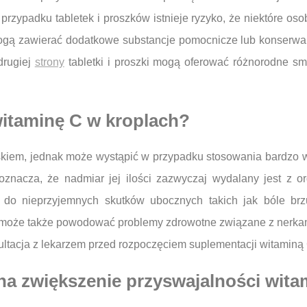
przypadku tabletek i proszków istnieje ryzyko, że niektóre os
ogą zawierać dodatkowe substancje pomocnicze lub konserwan
drugiej
strony
tabletki i proszki mogą oferować różnorodne s
itaminę C w kroplach?
skiem, jednak może wystąpić w przypadku stosowania bardzo 
oznacza, że nadmiar jej ilości zazwyczaj wydalany jest z 
o nieprzyjemnych skutków ubocznych takich jak bóle brzu
oże także powodować problemy zdrowotne związane z nerkami,
ltacja z lekarzem przed rozpoczęciem suplementacji witaminą C
 na zwiększenie przyswajalności wit