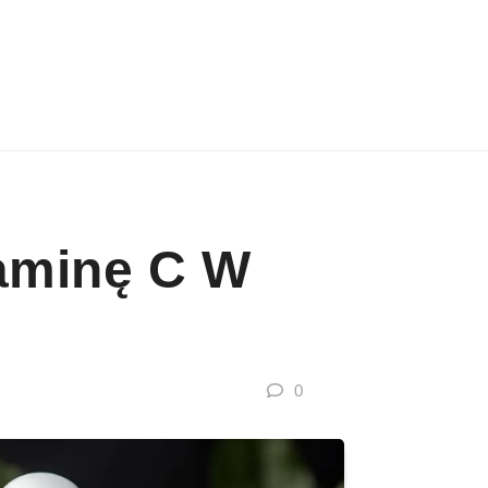
aminę C W
0