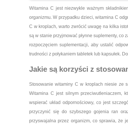
Witamina C jest niezwykle ważnym składnikie
organizmu. W przypadku dzieci, witamina C odgr
C w kroplach, warto zwrócić uwagę na kilka ist
są w stanie przyjmować płynne suplementy, co z
rozpoczęciem suplementacji, aby ustalić odpo
trudności z połykaniem tabletek lub kapsułek. D
Jakie są korzyści z stosowa
Stosowanie witaminy C w kroplach niesie ze 
Witamina C jest silnym przeciwutleniaczem, k
wspierać układ odpornościowy, co jest szczeg
przyczynić się do szybszego gojenia ran or
przyswajalna przez organizm, co sprawia, że j