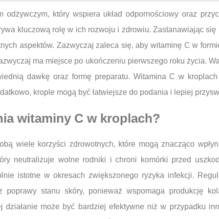
m odżywczym, który wspiera układ odpornościowy oraz przyc
ywa kluczową rolę w ich rozwoju i zdrowiu. Zastanawiając si
otnych aspektów. Zazwyczaj zaleca się, aby witaminę C w for
azwyczaj ma miejsce po ukończeniu pierwszego roku życia. War
wiednią dawkę oraz formę preparatu. Witamina C w kroplach 
odatkowo, krople mogą być łatwiejsze do podania i lepiej przys
nia witaminy C w kroplach?
sobą wiele korzyści zdrowotnych, które mogą znacząco wpły
tóry neutralizuje wolne rodniki i chroni komórki przed uszk
ólnie istotne w okresach zwiększonego ryzyka infekcji. Reg
az poprawy stanu skóry, ponieważ wspomaga produkcję kol
ej działanie może być bardziej efektywne niż w przypadku inn