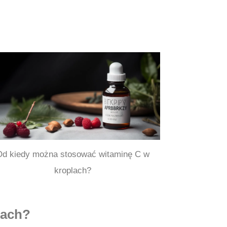
d kiedy można stosować witaminę C w
kroplach?
lach?