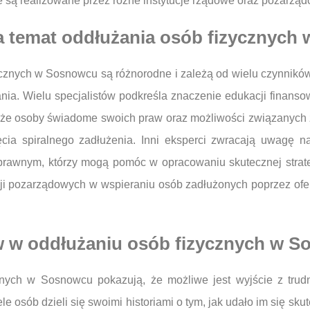
 są realizowane przez różne instytucje rządowe oraz pozarzą
na temat oddłużania osób fizycznyc
ycznych w Sosnowcu są różnorodne i zależą od wielu czynnik
ia. Wielu specjalistów podkreśla znaczenie edukacji finans
że osoby świadome swoich praw oraz możliwości związanych z
cia spiralnego zadłużenia. Inni eksperci zwracają uwagę na
awnym, którzy mogą pomóc w opracowaniu skutecznej strategi
izacji pozarządowych w wspieraniu osób zadłużonych poprzez 
ów w oddłużaniu osób fizycznych w 
nych w Sosnowcu pokazują, że możliwe jest wyjście z trudn
le osób dzieli się swoimi historiami o tym, jak udało im się sku