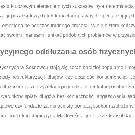
ęsto kluczowym elementem tych sukcesów była determinacja 
zacji pozarządowych lub kancelarii prawnych specjalizujący
emocjonalne podczas trudnego procesu. Wiele historii kończy s
ądzać swoimi finansami i unikać podobnych problemów w przyszło
radycyjnego oddłużania osób fizyczn
izycznych w Sosnowcu stają się coraz bardziej popularne i mog
ody restrukturyzacji długów czy upadłość konsumencka. Jed
łużnikiem a wierzycielami przy udziale neutralnej osoby trzec
 warunków spłaty długów bez konieczności angażowania sądu
ządowe czy fundacje zajmujące się pomocą osobom zadłużonym
nia budżetem domowym. Możliwością jest także konsolidacja