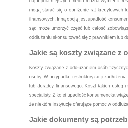
najpopularniejszych metod można wymienić rest
mogą starać się o obniżenie rat kredytowych 
finansowych. Inną opcją jest upadłość konsumenc
sąd może umorzyć część lub całość zobowiąza
oddłużaniu skonsultować się z prawnikiem lub d
Jakie są koszty związane z
Koszty związane z oddłużaniem osób fizycznyc
osoby. W przypadku restrukturyzacji zadłużeni
lub doradcy finansowego. Koszt takich usług 
specjalisty. Z kolei upadłość konsumencka wiąż
że niektóre instytucje oferujące pomoc w oddłu
Jakie dokumenty są potrze