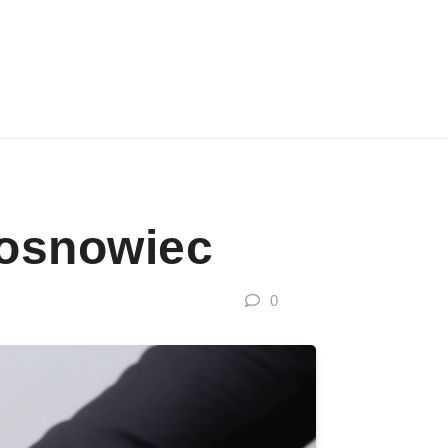
Sosnowiec
0