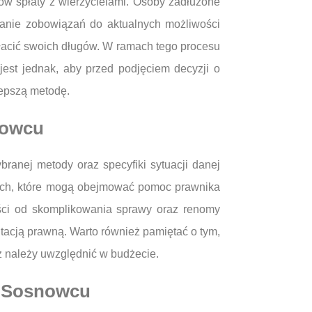
ów spłaty z wierzycielami. Osoby zadłużone
wanie zobowiązań do aktualnych możliwości
spłacić swoich długów. W ramach tego procesu
est jednak, aby przed podjęciem decyzji o
lepszą metodę.
nowcu
anej metody oraz specyfiki sytuacji danej
czych, które mogą obejmować pomoc prawnika
ości od skomplikowania sprawy oraz renomy
tacją prawną. Warto również pamiętać o tym,
ż należy uwzględnić w budżecie.
w Sosnowcu