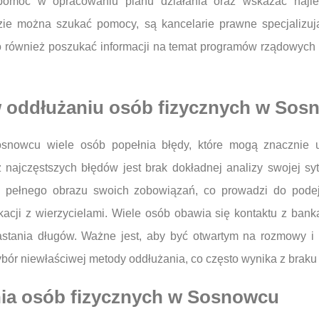
ą pomóc w opracowaniu planu działania oraz wskazać naj
dzie można szukać pomocy, są kancelarie prawne specjalizu
to również poszukać informacji na temat programów rządowych 
 w oddłużaniu osób fizycznych w So
snowcu wiele osób popełnia błędy, które mogą znacznie u
ajczęstszych błędów jest brak dokładnej analizy swojej syt
ą pełnego obrazu swoich zobowiązań, co prowadzi do pode
ji z wierzycielami. Wiele osób obawia się kontaktu z banka
stania długów. Ważne jest, aby być otwartym na rozmowy i n
bór niewłaściwej metody oddłużania, co często wynika z braku 
ania osób fizycznych w Sosnowcu