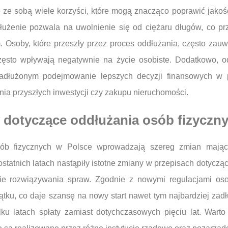
ze sobą wiele korzyści, które mogą znacząco poprawić jakoś
łużenie pozwala na uwolnienie się od ciężaru długów, co prz
 Osoby, które przeszły przez proces oddłużania, często zau
zęsto wpływają negatywnie na życie osobiste. Dodatkowo, 
dłużonym podejmowanie lepszych decyzji finansowych w p
ania przyszłych inwestycji czy zakupu nieruchomości.
y dotyczące oddłużania osób fizyczn
sób fizycznych w Polsce wprowadzają szereg zmian mając
statnich latach nastąpiły istotne zmiany w przepisach dotyczą
nie rozwiązywania spraw. Zgodnie z nowymi regulacjami os
tku, co daje szansę na nowy start nawet tym najbardziej zad
ku latach spłaty zamiast dotychczasowych pięciu lat. Wart