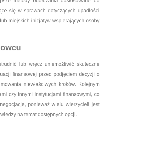
lepsze metody oddłużania dostosowane do
jące się w sprawach dotyczących upadłości
lub miejskich inicjatyw wspierających osoby
snowcu
trudnić lub wręcz uniemożliwić skuteczne
uacji finansowej przed podjęciem decyzji o
jmowania niewłaściwych kroków. Kolejnym
mi czy innymi instytucjami finansowymi, co
egocjacje, ponieważ wielu wierzycieli jest
wiedzy na temat dostępnych opcji.