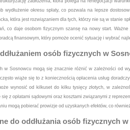
rukturyzację zadłużenia, która polega na renegocjacji warunk
lub wydłużenie okresu spłaty, co pozwala na lepsze dostoso
ka, która jest rozwiązaniem dla tych, którzy nie są w stanie 
ń, co daje osobom fizycznym szansę na nowy start. Ważne j
oradcą finansowym, który pomoże ocenić sytuację i wybrać naj
 oddłużaniem osób fizycznych w Sos
h w Sosnowcu mogą się znacznie różnić w zależności od wybr
a często wiąże się to z koniecznością opłacenia usług dorad
może wynosić od kilkuset do kilku tysięcy złotych, w zależn
e się z opłatami sądowymi oraz kosztami związanymi z reprezen
żaniu mogą pobierać prowizje od uzyskanych efektów, co równie
bne do oddłużania osób fizycznych 