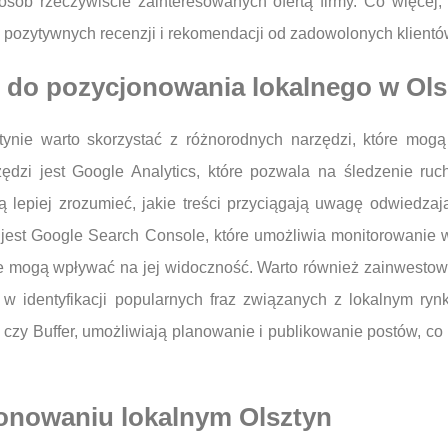
sób rzeczywiście zainteresowanych ofertą firmy. Co więcej
e pozytywnych recenzji i rekomendacji od zadowolonych klientó
ć do pozycjonowania lokalnego w Ols
nie warto skorzystać z różnorodnych narzędzi, które mogą 
ędzi jest Google Analytics, które pozwala na śledzenie ru
 lepiej zrozumieć, jakie treści przyciągają uwagę odwiedza
 jest Google Search Console, które umożliwia monitorowanie
óre mogą wpływać na jej widoczność. Warto również zainwesto
 w identyfikacji popularnych fraz związanych z lokalnym ryn
 czy Buffer, umożliwiają planowanie i publikowanie postów, c
jonowaniu lokalnym Olsztyn