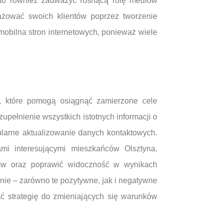
rto również zauważyć rosnącą rolę mediów
ażować swoich klientów poprzez tworzenie
mobilna stron internetowych, ponieważ wiele
k, które pomogą osiągnąć zamierzone cele
pełnienie wszystkich istotnych informacji o
gularne aktualizowanie danych kontaktowych.
ami interesującymi mieszkańców Olsztyna.
ntów oraz poprawić widoczność w wynikach
nie – zarówno te pozytywne, jak i negatywne
 strategię do zmieniających się warunków