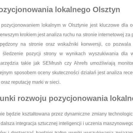
ozycjonowania lokalnego Olsztyn
 pozycjonowaniem lokalnym w Olsztynie jest kluczowe dla oce
wszym krokiem jest analiza ruchu na stronie internetowej za p
ędzony na stronie oraz wskaźniki konwersji, co pozwala o
 śledzenie pozycji strony w wynikach wyszukiwania dla 
Narzędzia takie jak SEMrush czy Ahrefs umożliwiają monitor
nym sposobem oceny skuteczności działań jest analiza recenzji
raz reputację marki w sieci.
erunki rozwoju pozycjonowania lokal
nie będzie kształtowana przez dynamiczne zmiany technolog
dalsza integracja sztucznej inteligencji i uczenia maszynowe
ków i dostarczać bardziej trafne wyniki wyszukiwania związa