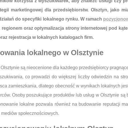
ników korzysta z wyszukiwarek, aby znaleźć usługi czy p
egii marketingowej dla przedsiębiorstw. Olsztyn, jako mia
ziałań do specyfiki lokalnego rynku. W ramach
pozycjono
regionem oraz optymalizacja strony internetowej pod ką
raz rejestracja w lokalnych katalogach firm.
nowania lokalnego w Olsztynie
Olsztynie są nieocenione dla każdego przedsiębiorcy pragnące
ukiwania, co prowadzi do większej liczby odwiedzin na stroni
jsca zamieszkania, dlatego obecność w wynikach lokalnych jest
orców. Osoby poszukujące produktów lub usług w Olsztynie są b
jonowanie lokalne pozwala również na budowanie reputacji ma
em mediów społecznościowych.