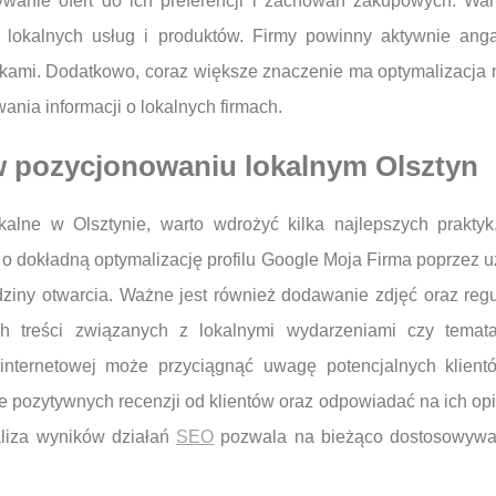
anie ofert do ich preferencji i zachowań zakupowych. Wa
i lokalnych usług i produktów. Firmy powinny aktywnie ang
nikami. Dodatkowo, coraz większe znaczenie ma optymalizacja 
nia informacji o lokalnych firmach.
 w pozycjonowaniu lokalnym Olsztyn
kalne w Olsztynie, warto wdrożyć kilka najlepszych prakty
 dokładną optymalizację profilu Google Moja Firma poprzez uzu
godziny otwarcia. Ważne jest również dodawanie zdjęć oraz re
ch treści związanych z lokalnymi wydarzeniami czy temat
 internetowej może przyciągnąć uwagę potencjalnych klie
 pozytywnych recenzji od klientów oraz odpowiadać na ich opi
aliza wyników działań
SEO
pozwala na bieżąco dostosowywać