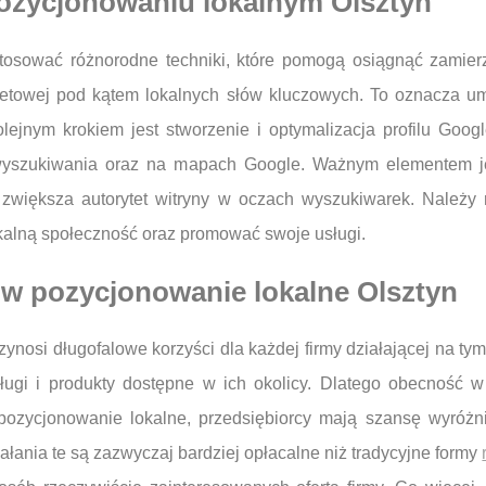
pozycjonowaniu lokalnym Olsztyn
tosować różnorodne techniki, które pomogą osiągnąć zamier
ernetowej pod kątem lokalnych słów kluczowych. To oznacza 
olejnym krokiem jest stworzenie i optymalizacja profilu Goo
 wyszukiwania oraz na mapach Google. Ważnym elementem je
 zwiększa autorytet witryny w oczach wyszukiwarek. Należy
alną społeczność oraz promować swoje usługi.
w pozycjonowanie lokalne Olsztyn
ynosi długofalowe korzyści dla każdej firmy działającej na tym
usługi i produkty dostępne w ich okolicy. Dlatego obecność
pozycjonowanie lokalne, przedsiębiorcy mają szansę wyróżnić
ałania te są zazwyczaj bardziej opłacalne niż tradycyjne formy