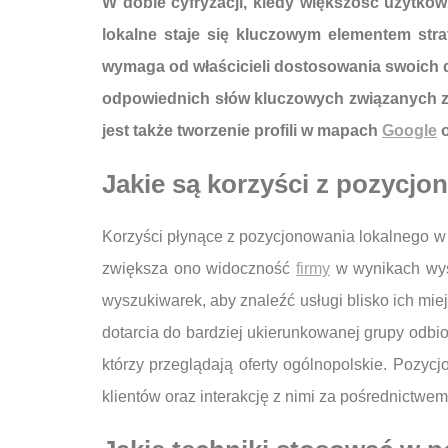
W dobie cyfryzacji, kiedy większość użytkow
lokalne staje się kluczowym elementem strat
wymaga od właścicieli dostosowania swoich d
odpowiednich słów kluczowych związanych z 
jest także tworzenie profili w mapach
Google
o
Jakie są korzyści z pozycjo
Korzyści płynące z pozycjonowania lokalnego w 
zwiększa ono widoczność
firmy
w wynikach wysz
wyszukiwarek, aby znaleźć usługi blisko ich mie
dotarcia do bardziej ukierunkowanej grupy odbi
którzy przeglądają oferty ogólnopolskie. Pozyc
klientów oraz interakcję z nimi za pośrednictw