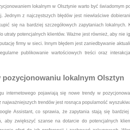
zycjonowaniem lokalnym w Olsztynie warto być świadomym po
j. Jednym z najczęstszych błędów jest niewłaściwe dobierani
kupić się na bardziej szczegółowych zapytaniach lokalnych. 
 utraty potencjalnych klientów. Ważne jest również, aby nie ig
ację firmy w sieci. Innym błędem jest zaniedbywanie aktualiza
gularne publikowanie wartościowych treści oraz interakc
w pozycjonowaniu lokalnym Olsztyn
u internetowego pojawiają się nowe trendy w pozycjonowan
m z najważniejszych trendów jest rosnąca popularność wyszuki
oogle Assistant, co sprawia, że zapytania stają się bardzie
, aby zwiększyć szanse na dotarcie do potencjalnych klien