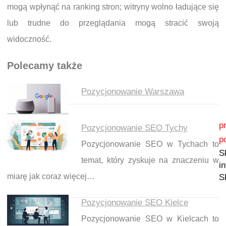
mogą wpłynąć na ranking stron; witryny wolno ładujące się
lub trudne do przeglądania mogą stracić swoją
widoczność.
Polecamy także
Pozycjonowanie Warszawa
Nawigacja wpisu
p
Pozycjonowanie SEO Tychy
p
Pozycjonowanie SEO w Tychach to
S
temat, który zyskuje na znaczeniu w
i
miarę jak coraz więcej…
S
Pozycjonowanie SEO Kielce
Pozycjonowanie SEO w Kielcach to