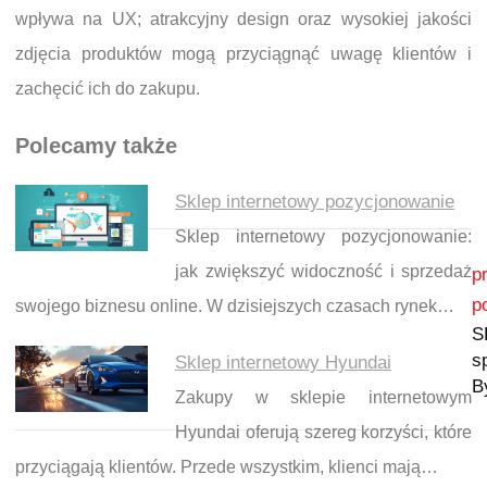
wpływa na UX; atrakcyjny design oraz wysokiej jakości
zdjęcia produktów mogą przyciągnąć uwagę klientów i
zachęcić ich do zakupu.
Polecamy także
Sklep internetowy pozycjonowanie
Sklep internetowy pozycjonowanie:
Nawigacja wpisu
jak zwiększyć widoczność i sprzedaż
p
p
swojego biznesu online. W dzisiejszych czasach rynek…
S
s
Sklep internetowy Hyundai
B
Zakupy w sklepie internetowym
Hyundai oferują szereg korzyści, które
przyciągają klientów. Przede wszystkim, klienci mają…