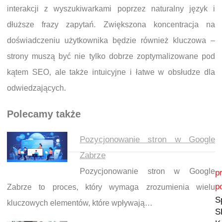
interakcji z wyszukiwarkami poprzez naturalny język i
dłuższe frazy zapytań. Zwiększona koncentracja na
doświadczeniu użytkownika będzie również kluczowa –
strony muszą być nie tylko dobrze zoptymalizowane pod
kątem SEO, ale także intuicyjne i łatwe w obsłudze dla
odwiedzających.
Polecamy także
Pozycjonowanie stron w Google
Zabrze
Nawigacja wpisu
Pozycjonowanie stron w Google
p
p
Zabrze to proces, który wymaga zrozumienia wielu
S
kluczowych elementów, które wpływają…
S