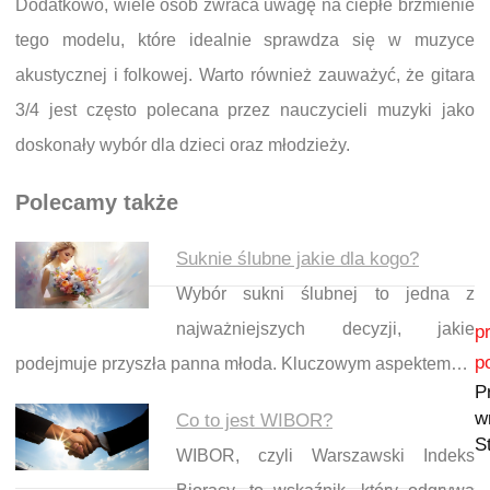
Dodatkowo, wiele osób zwraca uwagę na ciepłe brzmienie
tego modelu, które idealnie sprawdza się w muzyce
akustycznej i folkowej. Warto również zauważyć, że gitara
3/4 jest często polecana przez nauczycieli muzyki jako
doskonały wybór dla dzieci oraz młodzieży.
Polecamy także
Suknie ślubne jakie dla kogo?
Wybór sukni ślubnej to jedna z
Nawigacja wpisu
najważniejszych decyzji, jakie
p
p
podejmuje przyszła panna młoda. Kluczowym aspektem…
P
w
Co to jest WIBOR?
S
WIBOR, czyli Warszawski Indeks