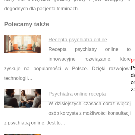
dogodnych dla pacjenta terminach.
Polecamy także
Recepta psychiatra online
Recepta psychiatry online to
Nawigacja wpisu
innowacyjne rozwiązanie, które
p
P
zyskuje na popularności w Polsce. Dzięki rozwojowi
d
technologii…
o
z
Psychiatra online recepta
W dzisiejszych czasach coraz więcej
osób korzysta z możliwości konsultacji
z psychiatrą online. Jest to…