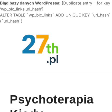
Błąd bazy danych WordPressa:
[Duplicate entry '' for key
'wp_blc_links.url_hash']
ALTER TABLE `wp_blc_links` ADD UNIQUE KEY `url_hash`
(`url_hash`)
Skip to content
Psychoterapia