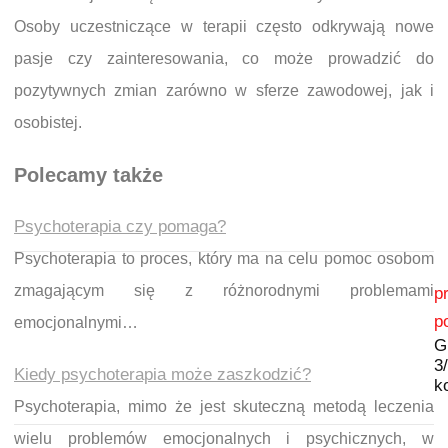
Osoby uczestniczące w terapii często odkrywają nowe
pasje czy zainteresowania, co może prowadzić do
pozytywnych zmian zarówno w sferze zawodowej, jak i
osobistej.
Polecamy także
Psychoterapia czy pomaga?
Psychoterapia to proces, który ma na celu pomoc osobom
Nawigacja wpisu
zmagającym się z różnorodnymi problemami
p
p
emocjonalnymi…
G
3
Kiedy psychoterapia może zaszkodzić?
k
Psychoterapia, mimo że jest skuteczną metodą leczenia
wielu problemów emocjonalnych i psychicznych, w