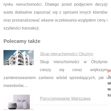
rynku nieruchomości. Dlatego przed podjęciem decyzji
warto dokładnie zapoznać się z opiniami innych klientów
oraz przeanalizować własne oczekiwania względem ceny i
szybkości transakcji.
Polecamy także
Skup nieruchomości Olsztyn
Skup nieruchomości w Olsztynie
Nawigacja wpisu
cieszy się coraz większym
p
J
zainteresowaniem zarówno wśród sprzedających, jak i
w
inwestorów.…
w
s
Pozycjonowanie Warszawa