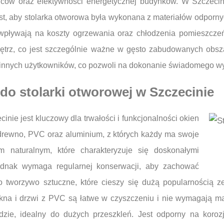
ów oraz efektywności energetycznej budynków. W Szczecinie,
t, aby stolarka otworowa była wykonana z materiałów odporny
e wpływają na koszty ogrzewania oraz chłodzenia pomieszcz
ętrz, co jest szczególnie ważne w gęsto zabudowanych obsza
e innych użytkowników, co pozwoli na dokonanie świadomego wyb
 do stolarki otworowej w Szczecinie
inie jest kluczowy dla trwałości i funkcjonalności okien
 drewno, PVC oraz aluminium, z których każdy ma swoje
m naturalnym, które charakteryzuje się doskonałymi
Jednak wymaga regularnej konserwacji, aby zachować
to tworzywo sztuczne, które cieszy się dużą popularnością
Okna i drzwi z PVC są łatwe w czyszczeniu i nie wymagają ma
zie, idealny do dużych przeszkleń. Jest odporny na koroz