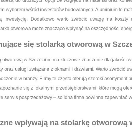
leżą do droższych opcji ze względu na materiał oraz koniec
nym wyborem wśród inwestorów budowlanych. Aluminium to materi
inwestycję. Dodatkowo warto zwrócić uwagę na koszty e
larka otworowa może znacząco wpłynąć na oszczędności energ
jmujące się stolarką otworową w Szcz
ką otworową w Szczecinie ma kluczowe znaczenie dla jakości wy
kty oraz usługi związane z oknami i drzwiami. Warto zwrócić 
dczenie w branży. Firmy te często oferują szeroki asortyment
apoznanie się z lokalnymi przedsiębiorstwami, które mogą ofe
kże serwis posprzedażowy – solidna firma powinna zapewniać w
czne wpływają na stolarkę otworową 