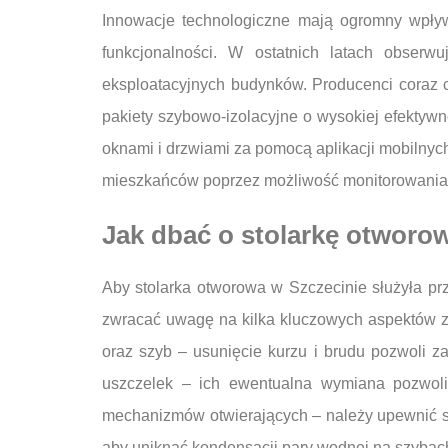
Innowacje technologiczne mają ogromny wpływ 
funkcjonalności. W ostatnich latach obserw
eksploatacyjnych budynków. Producenci coraz c
pakiety szybowo-izolacyjne o wysokiej efektywn
oknami i drzwiami za pomocą aplikacji mobilny
mieszkańców poprzez możliwość monitorowania s
Jak dbać o stolarkę otworow
Aby stolarka otworowa w Szczecinie służyła prz
zwracać uwagę na kilka kluczowych aspektów z
oraz szyb – usunięcie kurzu i brudu pozwoli za
uszczelek – ich ewentualna wymiana pozwoli 
mechanizmów otwierających – należy upewnić si
aby uniknąć kondensacji pary wodnej na szybac