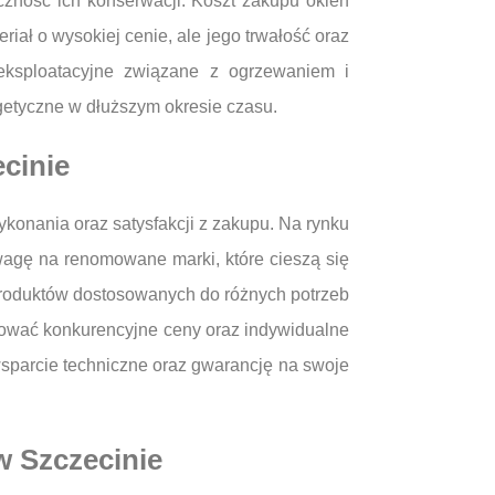
zność ich konserwacji. Koszt zakupu okien
ał o wysokiej cenie, ale jego trwałość oraz
ksploatacyjne związane z ogrzewaniem i
etyczne w dłuższym okresie czasu.
ecinie
konania oraz satysfakcji z zakupu. Na rynku
uwagę na renomowane marki, które cieszą się
 produktów dostosowanych do różnych potrzeb
rować konkurencyjne ceny oraz indywidualne
sparcie techniczne oraz gwarancję na swoje
w Szczecinie