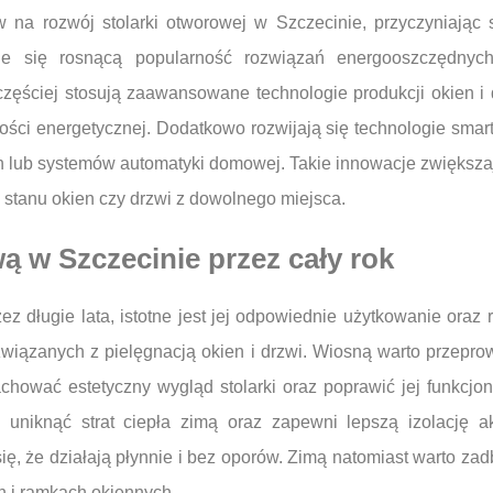
na rozwój stolarki otworowej w Szczecinie, przyczyniając 
uje się rosnącą popularność rozwiązań energooszczędnyc
zęściej stosują zaawansowane technologie produkcji okien i 
ości energetycznej. Dodatkowo rozwijają się technologie smar
ch lub systemów automatyki domowej. Takie innowacje zwiększa
tanu okien czy drzwi z dowolnego miejsca.
ą w Szczecinie przez cały rok
ez długie lata, istotne jest jej odpowiednie użytkowanie oraz
wiązanych z pielęgnacją okien i drzwi. Wiosną warto przepro
chować estetyczny wygląd stolarki oraz poprawić jej funkcjo
uniknąć strat ciepła zimą oraz zapewni lepszą izolację a
ę, że działają płynnie i bez oporów. Zimą natomiast warto za
h i ramkach okiennych.