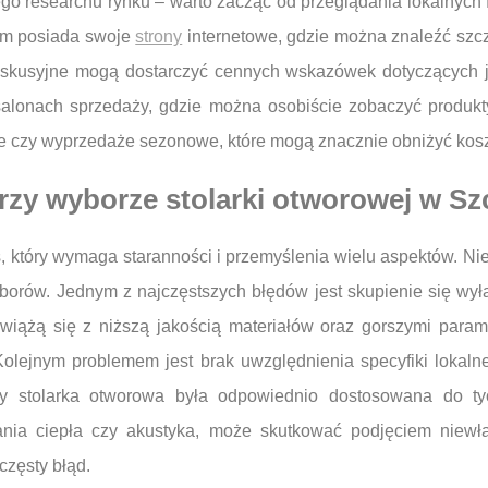
o researchu rynku – warto zacząć od przeglądania lokalnych fi
firm posiada swoje
strony
internetowe, gdzie można znaleźć szc
dyskusyjne mogą dostarczyć cennych wskazówek dotyczących 
salonach sprzedaży, gdzie można osobiście zobaczyć produk
e czy wyprzedaże sezonowe, które mogą znacznie obniżyć koszt
przy wyborze stolarki otworowej w Sz
, który wymaga staranności i przemyślenia wielu aspektów. Nie
rów. Jednym z najczęstszych błędów jest skupienie się wyłąc
 wiążą się z niższą jakością materiałów oraz gorszymi param
Kolejnym problemem jest brak uwzględnienia specyfiki lokaln
 aby stolarka otworowa była odpowiednio dostosowana do 
kania ciepła czy akustyka, może skutkować podjęciem niewła
częsty błąd.