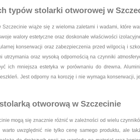
ych typów stolarki otworowej w Szcze
 Szczecinie wiąże się z wieloma zaletami i wadami, które wa
oje walory estetyczne oraz doskonałe właściwości izolacyjne.
larnej konserwacji oraz zabezpieczenia przed wilgocią i szk
ami utrzymania oraz wysoką odpornością na czynniki atmosfer
ć ich mniejsza estetyka w porównaniu do drewna. Aluminiu
szkleń. Jest odporny na korozję i nie wymaga konserwacji, 
 stolarką otworową w Szczecinie
nie mogą się znacznie różnić w zależności od wielu czynników,
i warto uwzględnić nie tylko cenę samego produktu, ale ta