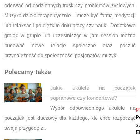
oderwać od codziennych trosk czy problemów życiowych.
Muzyka działa terapeutycznie – może być formą medytacji
lub relaksacji po ciężkim dniu pracy czy nauki. Dodatkowo
grając w grupie lub uczestnicząc w jam session można
budować nowe relacje społeczne oraz poczuć
przynależność do społeczności pasjonatów muzyki.
Polecamy także
Jakie ukulele na początek
sopranowe czy koncertowe?
Nawigacja wpisu
Wybór odpowiedniego ukulele na
p
P
początek jest kluczowy dla każdego, kto chce rozpocząć
s
swoją przygodę z…
E