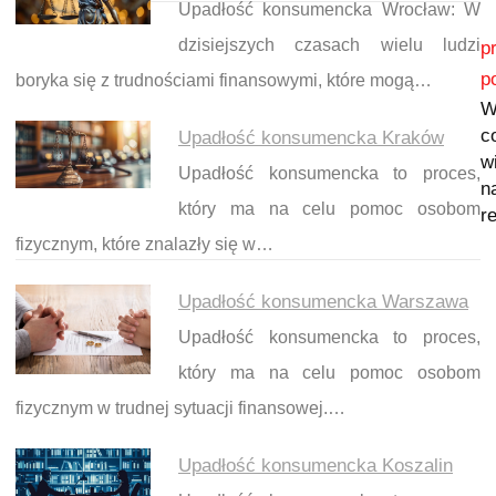
Upadłość konsumencka Wrocław: W
Nawigacja wpisu
dzisiejszych czasach wielu ludzi
p
p
boryka się z trudnościami finansowymi, które mogą…
W
c
Upadłość konsumencka Kraków
w
Upadłość konsumencka to proces,
n
który ma na celu pomoc osobom
re
fizycznym, które znalazły się w…
Upadłość konsumencka Warszawa
Upadłość konsumencka to proces,
który ma na celu pomoc osobom
fizycznym w trudnej sytuacji finansowej.…
Upadłość konsumencka Koszalin