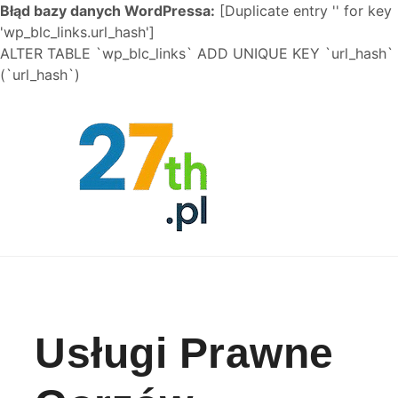
Błąd bazy danych WordPressa:
[Duplicate entry '' for key
'wp_blc_links.url_hash']
ALTER TABLE `wp_blc_links` ADD UNIQUE KEY `url_hash`
(`url_hash`)
Skip to content
Usługi Prawne