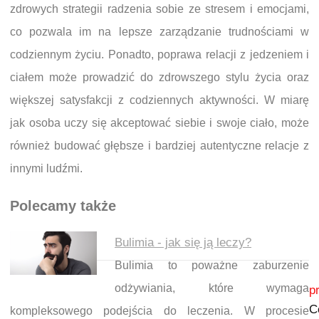
zdrowych strategii radzenia sobie ze stresem i emocjami,
co pozwala im na lepsze zarządzanie trudnościami w
codziennym życiu. Ponadto, poprawa relacji z jedzeniem i
ciałem może prowadzić do zdrowszego stylu życia oraz
większej satysfakcji z codziennych aktywności. W miarę
jak osoba uczy się akceptować siebie i swoje ciało, może
również budować głębsze i bardziej autentyczne relacje z
innymi ludźmi.
Polecamy także
Bulimia - jak się ją leczy?
Bulimia to poważne zaburzenie
Nawigacja wpisu
odżywiania, które wymaga
p
C
kompleksowego podejścia do leczenia. W procesie