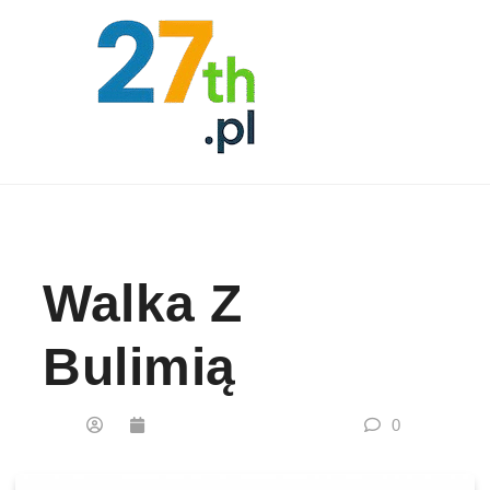
Skip to content
Walka Z
Bulimią
0