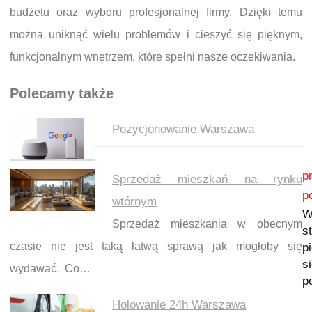
budżetu oraz wyboru profesjonalnej firmy. Dzięki temu
można uniknąć wielu problemów i cieszyć się pięknym,
funkcjonalnym wnętrzem, które spełni nasze oczekiwania.
Polecamy także
Pozycjonowanie Warszawa
Nawigacja wpisu
p
Sprzedaż mieszkań na rynku
p
wtórnym
W
Sprzedaż mieszkania w obecnym
s
czasie nie jest taką łatwą sprawą jak mogłoby się
p
s
wydawać. Co…
p
Holowanie 24h Warszawa