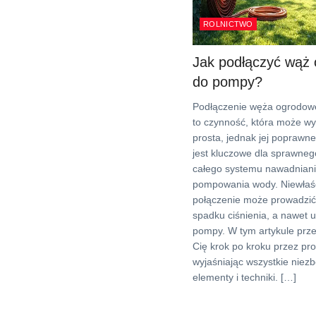
ROLNICTWO
Jak podłączyć wąż
do pompy?
Podłączenie węża ogrodo
to czynność, która może w
prosta, jednak jej poprawn
jest kluczowe dla sprawneg
całego systemu nawadniani
pompowania wody. Niewłaś
połączenie może prowadzić
spadku ciśnienia, a nawet 
pompy. W tym artykule prz
Cię krok po kroku przez pr
wyjaśniając wszystkie niez
elementy i techniki. […]