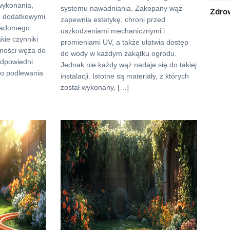
wykonania,
systemu nawadniania. Zakopany wąż
Zdro
że dodatkowymi
zapewnia estetykę, chroni przed
wiadomego
uszkodzeniami mechanicznymi i
kie czynniki
promieniami UV, a także ułatwia dostęp
tności węża do
do wody w każdym zakątku ogrodu.
Odpowiedni
Jednak nie każdy wąż nadaje się do takiej
do podlewania
instalacji. Istotne są materiały, z których
został wykonany, […]