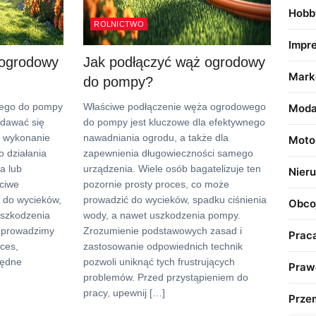
Hobb
ROLNICTWO
Impr
 ogrodowy
Jak podłączyć wąż ogrodowy
Marke
do pompy?
wego do pompy
Właściwe podłączenie węża ogrodowego
Mod
ydawać się
do pompy jest kluczowe dla efektywnego
e wykonanie
nawadniania ogrodu, a także dla
Moto
o działania
zapewnienia długowieczności samego
a lub
urządzenia. Wiele osób bagatelizuje ten
Nier
ciwe
pozornie prosty proces, co może
 do wycieków,
prowadzić do wycieków, spadku ciśnienia
Obco
uszkodzenia
wody, a nawet uszkodzenia pompy.
eprowadzimy
Zrozumienie podstawowych zasad i
Prac
oces,
zastosowanie odpowiednich technik
będne
pozwoli uniknąć tych frustrujących
Praw
problemów. Przed przystąpieniem do
pracy, upewnij […]
Prze