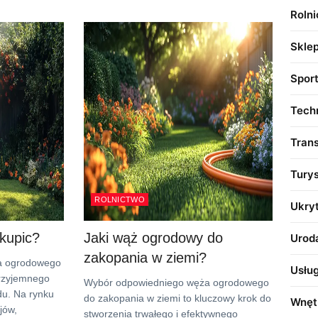
Roln
Skle
Spor
Tech
Tran
Tury
ROLNICTWO
Ukry
kupic?
Jaki wąż ogrodowy do
Urod
zakopania w ziemi?
a ogrodowego
Usług
przyjemnego
Wybór odpowiedniego węża ogrodowego
u. Na rynku
do zakopania w ziemi to kluczowy krok do
Wnęt
jów,
stworzenia trwałego i efektywnego