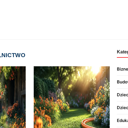
Kate
LNICTWO
Bizn
Budo
Dziec
Dzie
Eduk