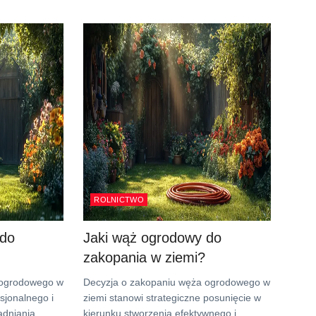
ROLNICTWO
 do
Jaki wąż ogrodowy do
zakopania w ziemi?
 ogrodowego w
Decyzja o zakopaniu węża ogrodowego w
esjonalnego i
ziemi stanowi strategiczne posunięcie w
dniania.
kierunku stworzenia efektywnego i