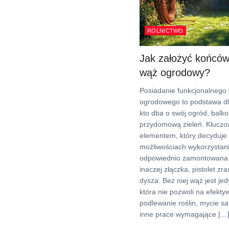
ROLNICTWO
Jak założyć końcó
wąż ogrodowy?
Posiadanie funkcjonalnego
ogrodowego to podstawa dl
kto dba o swój ogród, balko
przydomową zieleń. Klucz
elementem, który decyduje
możliwościach wykorzystani
odpowiednio zamontowana
inaczej złączka, pistolet zr
dysza. Bez niej wąż jest jed
która nie pozwoli na efekty
podlewanie roślin, mycie 
inne prace wymagające […