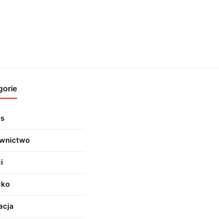
gorie
es
wnictwo
i
cko
acja