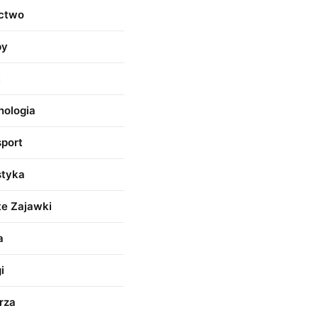
ictwo
py
t
nologia
sport
styka
te Zajawki
a
i
rza