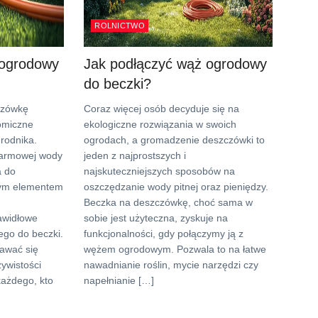
ROLNICTWO
 ogrodowy
Jak podłączyć wąż ogrodowy
do beczki?
czówkę
Coraz więcej osób decyduje się na
omiczne
ekologiczne rozwiązania w swoich
rodnika.
ogrodach, a gromadzenie deszczówki to
darmowej wody
jeden z najprostszych i
a do
najskuteczniejszych sposobów na
wym elementem
oszczędzanie wody pitnej oraz pieniędzy.
Beczka na deszczówkę, choć sama w
awidłowe
sobie jest użyteczna, zyskuje na
go do beczki.
funkcjonalności, gdy połączymy ją z
awać się
wężem ogrodowym. Pozwala to na łatwe
ywistości
nawadnianie roślin, mycie narzędzi czy
każdego, kto
napełnianie […]