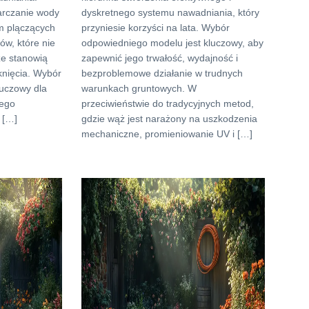
arczanie wody
dyskretnego systemu nawadniania, który
em plączących
przyniesie korzyści na lata. Wybór
ów, które nie
odpowiedniego modelu jest kluczowy, aby
że stanowią
zapewnić jego trwałość, wydajność i
knięcia. Wybór
bezproblemowe działanie w trudnych
luczowy dla
warunkach gruntowych. W
iego
przeciwieństwie do tradycyjnych metod,
 […]
gdzie wąż jest narażony na uszkodzenia
mechaniczne, promieniowanie UV i […]