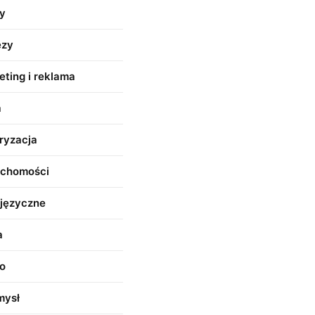
y
ezy
ting i reklama
a
ryzacja
uchomości
języczne
a
o
mysł