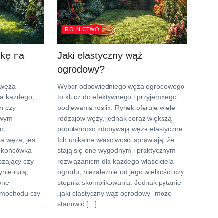
ROLNICTWO
wkę na
Jaki elastyczny wąż
ogrodowy?
 węża
Wybór odpowiedniego węża ogrodowego
a każdego,
to klucz do efektywnego i przyjemnego
n czy
podlewania roślin. Rynek oferuje wiele
owym
rodzajów węży, jednak coraz większą
 o
popularność zdobywają węże elastyczne.
a węża, jest
Ich unikalne właściwości sprawiają, że
 końcówka –
stają się one wygodnym i praktycznym
aszający czy
rozwiązaniem dla każdego właściciela
ynie rurą,
ogrodu, niezależnie od jego wielkości czy
wne
stopnia skomplikowania. Jednak pytanie
samochodu czy
„jaki elastyczny wąż ogrodowy” może
]
stanowić […]