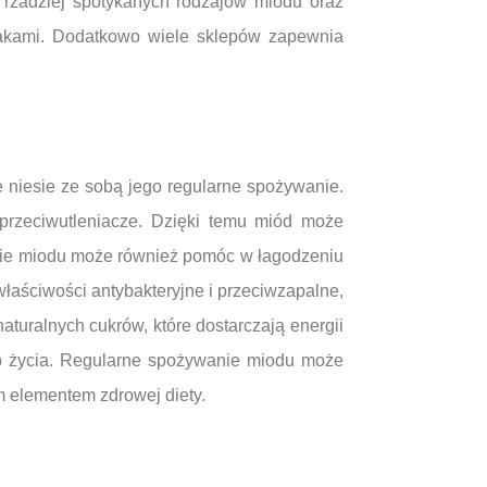
rzadziej spotykanych rodzajów miodu oraz
smakami. Dodatkowo wiele sklepów zapewnia
e niesie ze sobą jego regularne spożywanie.
z przeciwutleniacze. Dzięki temu miód może
anie miodu może również pomóc w łagodzeniu
łaściwości antybakteryjne i przeciwzapalne,
turalnych cukrów, które dostarczają energii
b życia. Regularne spożywanie miodu może
m elementem zdrowej diety.