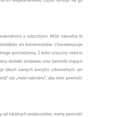
chni wegetariańskiej często stosuje się go
aturalnymi a sztucznymi. Miód naturalny to
 dodatków ani konserwantów. Charakteryzuje
lnego pochodzenia. Z kolei sztuczny miód to
iera dodatki smakowe oraz barwniki mające
je takich samych korzyści zdrowotnych ani
iód” lub „miód naturalny”, aby mieć pewność
ody od lokalnych producentów, mamy pewność