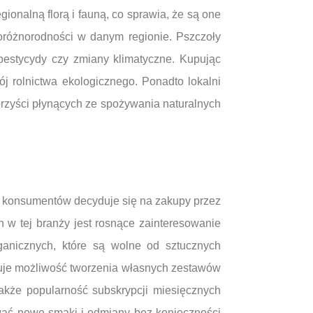
ionalną florą i fauną, co sprawia, że są one
ioróżnorodności w danym regionie. Pszczoły
 pestycydy czy zmiany klimatyczne. Kupując
 rolnictwa ekologicznego. Ponadto lokalni
rzyści płynących ze spożywania naturalnych
ej konsumentów decyduje się na zakupy przez
w tej branży jest rosnące zainteresowanie
rganicznych, które są wolne od sztucznych
ruje możliwość tworzenia własnych zestawów
akże popularność subskrypcji miesięcznych
wać nowe smaki i odmiany bez konieczności