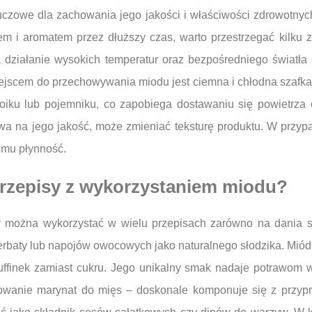
czowe dla zachowania jego jakości i właściwości zdrowotnych
iem i aromatem przez dłuższy czas, warto przestrzegać kilk
a działanie wysokich temperatur oraz bezpośredniego świat
jscem do przechowywania miodu jest ciemna i chłodna szafka 
iku lub pojemniku, co zapobiega dostawaniu się powietrza 
ywa na jego jakość, może zmieniać teksturę produktu. W przypa
 mu płynność.
 przepisy z wykorzystaniem miodu?
ry można wykorzystać w wielu przepisach zarówno na dania sł
erbaty lub napojów owocowych jako naturalnego słodzika. Miód
uffinek zamiast cukru. Jego unikalny smak nadaje potrawom w
owanie marynat do mięs – doskonale komponuje się z przypr