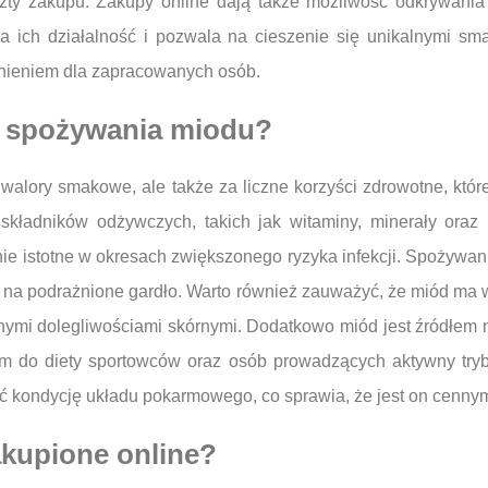
ty zakupu. Zakupy online dają także możliwość odkrywania 
ra ich działalność i pozwala na cieszenie się unikalnymi 
nieniem dla zapracowanych osób.
e spożywania miodu?
 walory smakowe, ale także za liczne korzyści zdrowotne, któr
e składników odżywczych, takich jak witaminy, minerały ora
lnie istotne w okresach zwiększonego ryzyka infekcji. Spożyw
o na podrażnione gardło. Warto również zauważyć, że miód ma w
ymi dolegliwościami skórnymi. Dodatkowo miód jest źródłem na
em do diety sportowców oraz osób prowadzących aktywny try
ć kondycję układu pokarmowego, co sprawia, że jest on cenny
kupione online?