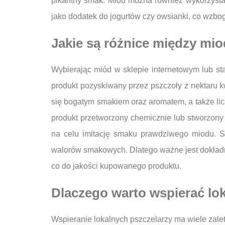
pikantny smak. Miód można również wykorzystać
jako dodatek do jogurtów czy owsianki, co wzbo
Jakie są różnice między mi
Wybierając miód w sklepie internetowym lub st
produkt pozyskiwany przez pszczoły z nektaru 
się bogatym smakiem oraz aromatem, a także lic
produkt przetworzony chemicznie lub stworzon
na celu imitację smaku prawdziwego miodu. Sz
walorów smakowych. Dlatego ważne jest dokładne
co do jakości kupowanego produktu.
Dlaczego warto wspierać lo
Wspieranie lokalnych pszczelarzy ma wiele zal