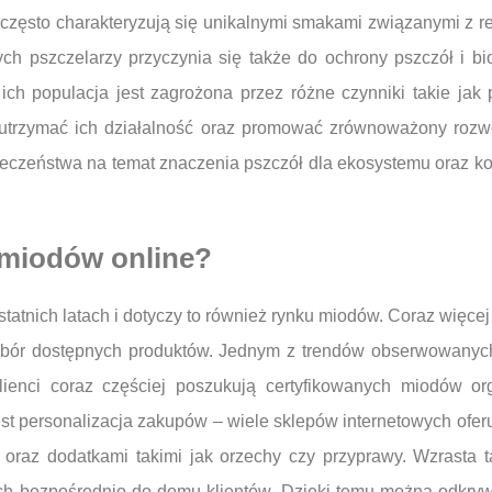
 często charakteryzują się unikalnymi smakami związanymi z reg
ych pszczelarzy przyczynia się także do ochrony pszczół i b
 ich populacja jest zagrożona przez różne czynniki takie jak
utrzymać ich działalność oraz promować zrównoważony rozwój
łeczeństwa na temat znaczenia pszczół dla ekosystemu oraz ko
 miodów online?
statnich latach i dotyczy to również rynku miodów. Coraz więc
ybór dostępnych produktów. Jednym z trendów obserwowanych 
Klienci coraz częściej poszukują certyfikowanych miodów o
st personalizacja zakupów – wiele sklepów internetowych ofe
oraz dodatkami takimi jak orzechy czy przyprawy. Wzrasta t
ch bezpośrednio do domu klientów. Dzięki temu można odkry