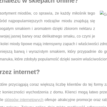
znaleźć w sklepach online?
asortyment miodów, co sprawia, że każdy miłośnik tego
śród najpopularniejszych rodzajów miodu znajdują się
 bogatym smakiem i aromatem dzięki zbiorom nektaru z
ojej jasnej barwy oraz delikatnego smaku, co czyni je
 kolei miody lipowe mają intensywny zapach i właściwości zdr
mniejszą barwą i wyrazistym smakiem, który przypadnie do 
manuka, które zdobyły popularność dzięki swoim właściwości
zez internet?
które przyciągają coraz większą liczbę klientów do tej form
 konieczności wychodzenia z domu. Klienci mogą łatwo przeg
ele
sklepów internetowych
oferuje atrakcyjne promocje oraz ra