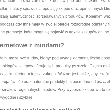
odów, które można zamówić z dostawą do domu. Warto zwró
kim należy sprawdzić reputację sklepu oraz opinie innych klie
ierdzają autentyczność sprzedawanych produktów. Kolejnym wa
podczas gdy inne mają w swojej ofercie różnorodne odmiany, ta
ne promocje, które mogą się pojawić w trakcie zakupów online.
nternetowe z miodami?
dami może być trudny, biorąc pod uwagę ogromną liczbę dostę
 rankingów sklepów oferujących produkty pszczele. Często moż
ecają konkretne miejsca zakupu. Ważne jest także, aby zwró
ferują świeże oraz naturalne produkty bezpośrednio od pszczel
h smaków regionalnych miodów. Przy wyborze sklepu warto r
 wygodne i szybkie.