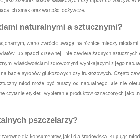
 jako składnik sosów sałatkowych czy dipów do warzyw. W ku
gaca ich smak oraz wartości odżywcze.
odami naturalnymi a sztucznymi?
acjonarnym, warto zwrócić uwagę na różnice między miodami n
kwiatów lub spadzi drzewnej i nie zawiera żadnych sztucznych
znymi właściwościami zdrowotnymi wynikającymi z jego natura
y na bazie syropów glukozowych czy fruktozowych. Często zaw
tuczny miód może być tańszy od naturalnego, ale nie oferu
 czytanie etykiet i wybieranie produktów oznaczonych jako „m
kalnych pszczelarzy?
et zarówno dla konsumentów, jak i dla środowiska. Kupując mi