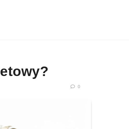
netowy?
0