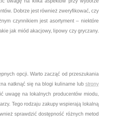
cić uwagę na kilka aspektów przy wyborze
ntów. Dobrze jest również zweryfikować, czy
żnym czynnikiem jest asortyment – niektóre
kie jak miód akacjowy, lipowy czy gryczany.
pnych opcji. Warto zacząć od przeszukania
na natknąć się na blogi kulinarne lub
strony
cić uwagę na lokalnych producentów miodu,
arzy. Tego rodzaju zakupy wspierają lokalną
ównież sprawdzić dostępność różnych metod