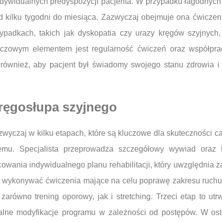
ndywidualnych predyspozycji pacjenta. W przypadku łagodnych 
 od kilku tygodni do miesiąca. Zazwyczaj obejmuje ona ćwiczen
ypadkach, takich jak dyskopatia czy urazy kręgów szyjnych, 
uczowym elementem jest regularność ćwiczeń oraz współprac
t również, aby pacjent był świadomy swojego stanu zdrowia i
 kręgosłupa szyjnego
zwyczaj w kilku etapach, które są kluczowe dla skuteczności 
emu. Specjalista przeprowadza szczegółowy wywiad oraz b
cowania indywidualnego planu rehabilitacji, który uwzględnia z
 wykonywać ćwiczenia mające na celu poprawę zakresu ruchu o
równo trening oporowy, jak i stretching. Trzeci etap to utrw
 modyfikacje programu w zależności od postępów. W ostatni