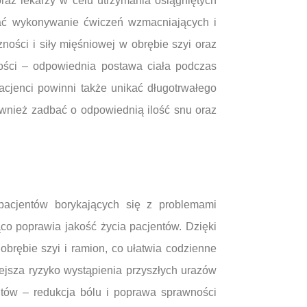
oraz lekarzy w celu utrzymania osiągniętych
wać wykonywanie ćwiczeń wzmacniających i
ości i siły mięśniowej w obrębie szyi oraz
ości – odpowiednia postawa ciała podczas
cjenci powinni także unikać długotrwałego
również zadbać o odpowiednią ilość snu oraz
 pacjentów borykających się z problemami
co poprawia jakość życia pacjentów. Dzięki
rębie szyi i ramion, co ułatwia codzienne
iejsza ryzyko wystąpienia przyszłych urazów
tów – redukcja bólu i poprawa sprawności