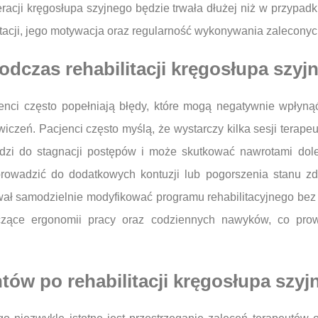
eracji kręgosłupa szyjnego będzie trwała dłużej niż w przypa
tacji, jego motywacja oraz regularność wykonywania zaleconyc
podczas rehabilitacji kręgosłupa szyj
jenci często popełniają błędy, które mogą negatywnie wpłynąć
czeń. Pacjenci często myślą, że wystarczy kilka sesji terapeu
adzi do stagnacji postępów i może skutkować nawrotami dol
owadzić do dodatkowych kontuzji lub pogorszenia stanu zdr
ał samodzielnie modyfikować programu rehabilitacyjnego bez ko
yczące ergonomii pracy oraz codziennych nawyków, co pro
ntów po rehabilitacji kręgosłupa szy