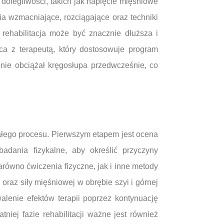
dolegliwości, takich jak napięcie mięśniowe
ia wzmacniające, rozciągające oraz techniki
rehabilitacja może być znacznie dłuższa i
a z terapeutą, który dostosowuje program
 nie obciążał kręgosłupa przedwcześnie, co
całego procesu. Pierwszym etapem jest ocena
adania fizykalne, aby określić przyczyny
arówno ćwiczenia fizyczne, jak i inne metody
raz siły mięśniowej w obrębie szyi i górnej
alenie efektów terapii poprzez kontynuację
ej fazie rehabilitacji ważne jest również