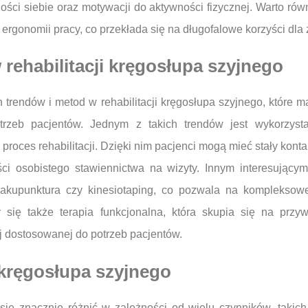
ści siebie oraz motywacji do aktywności fizycznej. Warto ró
gonomii pracy, co przekłada się na długofalowe korzyści dla 
 rehabilitacji kręgosłupa szyjnego
trendów i metod w rehabilitacji kręgosłupa szyjnego, które ma
rzeb pacjentów. Jednym z takich trendów jest wykorzysta
proces rehabilitacji. Dzięki nim pacjenci mogą mieć stały kon
i osobistego stawiennictwa na wizyty. Innym interesującym
, akupunktura czy kinesiotaping, co pozwala na kompleksowe
y się także terapia funkcjonalna, która skupia się na prz
j dostosowanej do potrzeb pacjentów.
i kręgosłupa szyjnego
się znacznie różnić w zależności od wielu czynników, takich