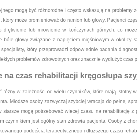
yjnego mogą być różnorodne i często wskazują na problemy ze
, który może promieniować do ramion lub głowy. Pacjenci częs
to drętwienie lub mrowienie w kończynach górnych, co moż
e bóle głowy związane z napięciem mięśniowym w okolicy sz
 specjalisty, który przeprowadzi odpowiednie badania diagnost
ekłych problemów zdrowotnych oraz znacznie wydłużyć czas po
 na czas rehabilitacji kręgosłupa sz
ć różny w zależności od wielu czynników, które mają istotny 
nta. Młodsze osoby zazwyczaj szybciej wracają do pełnej sp
y starsze mogą potrzebować więcej czasu na rehabilitację z
m czynnikiem jest ogólny stan zdrowia pacjenta. Osoby z chor
owanego podejścia terapeutycznego i dłuższego czasu rehabili