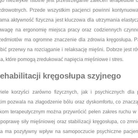
go niezwykle istotne jest przestrzeganie zaleceń terapeutów 
zdrowotnych. Przede wszystkim pacjenci powinni kontynuo
a aktywność fizyczna jest kluczowa dla utrzymania elastyczn
 uwagę na ergonomię miejsca pracy oraz codziennych czynn
przedmiotów ma ogromne znaczenie dla zdrowia kręgosłupa. Pa
obić przerwy na rozciąganie i relaksację mięśni. Dobrze jest 
oga, które pomogą zredukować napięcia mięśniowe i stres.
rehabilitacji kręgosłupa szyjnego
wiele korzyści zarówno fizycznych, jak i psychicznych dla
tkim pozwala na złagodzenie bólu oraz dyskomfortu, co znaczą
om terapeutycznym można przywrócić pełen zakres ruchu w ob
poprawę siły mięśniowej oraz stabilizacji kręgosłupa, co zmn
ia ma pozytywny wpływ na samopoczucie psychiczne pacjen