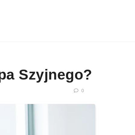
upa Szyjnego?
0