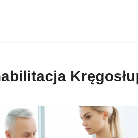
habilitacja Kręgosł