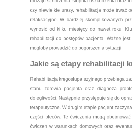
rodzaju schorzenia, stopnia uszkodzenia oraz i
czy niewielkie urazy, rehabilitacja może trwać
relaksacyjne. W bardziej skomplikowanych prz
wynosić od kilku miesięcy do nawet roku. Kl
rehabilitacji do postępów pacjenta. Ważne jes
mogłoby prowadzić do pogorszenia sytuacji.
Jakie są etapy rehabilitacji
Rehabilitacja kręgosłupa szyjnego przebiega za
stanu zdrowia pacjenta oraz diagnoza probl
dolegliwości. Następnie przystępuje się do opra
terapeutyczne. W drugim etapie pacjent zaczyna
części pleców. Te ćwiczenia mogą obejmować za
ćwiczeń w warunkach domowych oraz ewentualne