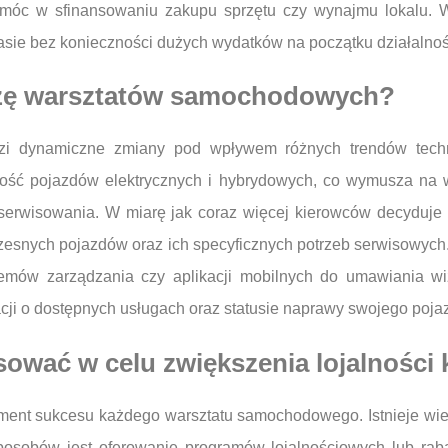
omóc w sfinansowaniu zakupu sprzętu czy wynajmu lokalu. W
sie bez konieczności dużych wydatków na początku działalnoś
anżę warsztatów samochodowych?
i dynamiczne zmiany pod wpływem różnych trendów techn
ność pojazdów elektrycznych i hybrydowych, co wymusza na 
 serwisowania. W miarę jak coraz więcej kierowców decyduje
snych pojazdów oraz ich specyficznych potrzeb serwisowych. K
emów zarządzania czy aplikacji mobilnych do umawiania wiz
cji o dostępnych usługach oraz statusie naprawy swojego poja
sować w celu zwiększenia lojalności 
lement sukcesu każdego warsztatu samochodowego. Istnieje wie
sposobów jest oferowanie programów lojalnościowych lub rabat