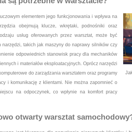
ia są potrzebne w warsztacie?
luczowym elementem jego funkcjonowania i wpływa na
zędzia obejmują klucze, wkrętaki, podnośniki oraz
rodzaju usług oferowanych przez warsztat, może być
h narzędzi, takich jak maszyny do naprawy silników czy
ewnienie odpowiednich stanowisk pracy dla mechaników
ennych i materiałów eksploatacyjnych. Oprócz narzędzi
Ja
komputerowe do zarządzania warsztatem oraz programy
pracy i komunikację z klientami. Nie można zapomnieć o
miejscu na odpoczynek, co wpłynie na komfort pracy
owo otwarty warsztat samochodowy