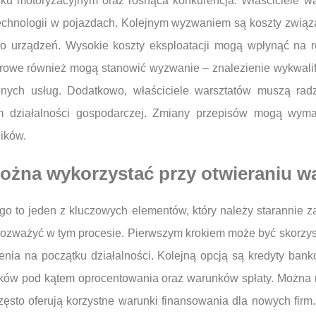
ynku motoryzacyjnym oraz rosnąca konkurencja. Właściciele 
technologii w pojazdach. Kolejnym wyzwaniem są koszty zwią
 urządzeń. Wysokie koszty eksploatacji mogą wpłynąć na re
drowe również mogą stanowić wyzwanie – znalezienie wykwali
nych usług. Dodatkowo, właściciele warsztatów muszą rad
m działalności gospodarczej. Zmiany przepisów mogą wyma
ików.
można wykorzystać przy otwieraniu w
to jeden z kluczowych elementów, który należy starannie za
a rozważyć w tym procesie. Pierwszym krokiem może być skorzy
żenia na początku działalności. Kolejną opcją są kredyty bank
ków pod kątem oprocentowania oraz warunków spłaty. Można r
zęsto oferują korzystne warunki finansowania dla nowych firm.