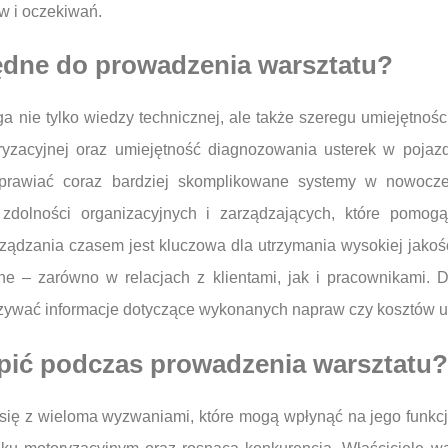
w i oczekiwań.
będne do prowadzenia warsztatu?
e tylko wiedzy technicznej, ale także szeregu umiejętności
oryzacyjnej oraz umiejętność diagnozowania usterek w poja
prawiać coraz bardziej skomplikowane systemy w nowocze
zdolności organizacyjnych i zarządzających, które pomog
ządzania czasem jest kluczowa dla utrzymania wysokiej jakośc
ne – zarówno w relacjach z klientami, jak i pracownikami. Do
kazywać informacje dotyczące wykonanych napraw czy kosztów u
pić podczas prowadzenia warsztatu?
ię z wieloma wyzwaniami, które mogą wpłynąć na jego funkc