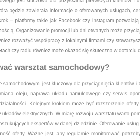
wego jest kluczowa dla pozyskania pierwszych klientów i b
, która będzie zawierała informacje o oferowanych usługach, 
rok – platformy takie jak Facebook czy Instagram pozwalają 
znością. Organizowanie promocji lub dni otwartych może przyc
ównież rozważyć współpracę z lokalnymi firmami czy stowarzy
tach czy radiu również może okazać się skuteczna w dotarciu d
rować warsztat samochodowy?
 samochodowym, jest kluczowy dla przyciągnięcia klientów i 
ymiana oleju, naprawa układu hamulcowego czy serwis opo
ziałalności. Kolejnym krokiem może być rozszerzenie oferty 
układów elektrycznych. W miarę rozwoju warsztatu warto pomy
poszukujących ekspertów w danej dziedzinie. Oferowanie usłu
ność oferty. Ważne jest, aby regularnie monitorować potrzeb