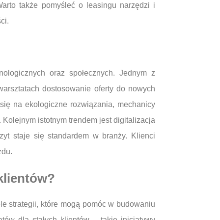
arto także pomyśleć o leasingu narzędzi i
ci.
ologicznych oraz społecznych. Jednym z
warsztatach dostosowanie oferty do nowych
 się na ekologiczne rozwiązania, mechanicy
olejnym istotnym trendem jest digitalizacja
yt staje się standardem w branży. Klienci
zdu.
klientów?
le strategii, które mogą pomóc w budowaniu
ów dla stałych klientów – takie inicjatywy