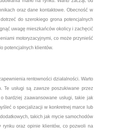
udowania marki na rynku. Warto zacząć od
cennikach oraz dane kontaktowe. Obecność w
dotrzeć do szerokiego grona potencjalnych
iągnąć uwagę mieszkańców okolicy i zachęcić
szeniami motoryzacyjnymi, co może przynieść
o potencjalnych klientów.
zapewnienia rentowności działalności. Warto
n. Te usługi są zawsze poszukiwane przez
o bardziej zaawansowane usługi, takie jak
śleć o specjalizacji w konkretnej marce lub
g dodatkowych, takich jak mycie samochodów
y rynku oraz opinie klientów, co pozwoli na