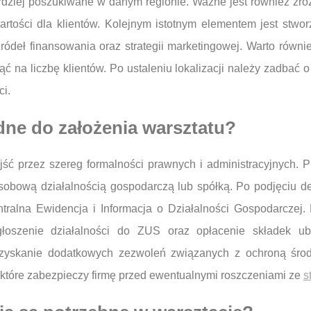
bardziej poszukiwane w danym regionie. Ważne jest również zro
tości dla klientów. Kolejnym istotnym elementem jest stwor
ódeł finansowania oraz strategii marketingowej. Warto równi
na liczbę klientów. Po ustaleniu lokalizacji należy zadbać o 
i.
dne do założenia warsztatu?
ść przez szereg formalności prawnych i administracyjnych. 
sobową działalnością gospodarczą lub spółką. Po podjęciu dec
ntralna Ewidencja i Informacja o Działalności Gospodarczej
oszenie działalności do ZUS oraz opłacenie składek ub
yskanie dodatkowych zezwoleń związanych z ochroną środ
 które zabezpieczy firmę przed ewentualnymi roszczeniami ze
s