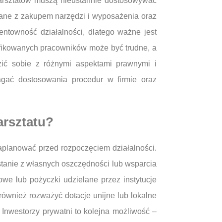
warsztatów muszą nieustannie dostosowywać
zane z zakupem narzędzi i wyposażenia oraz
ntowność działalności, dlatego ważne jest
fikowanych pracowników może być trudne, a
zić sobie z różnymi aspektami prawnymi i
gać dostosowania procedur w firmie oraz
arsztatu?
planować przed rozpoczęciem działalności.
stanie z własnych oszczędności lub wsparcia
owe lub pożyczki udzielane przez instytucje
ównież rozważyć dotacje unijne lub lokalne
 Inwestorzy prywatni to kolejna możliwość –