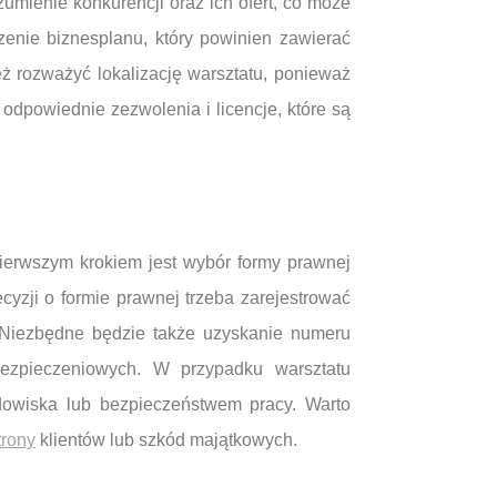
zumienie konkurencji oraz ich ofert, co może
zenie biznesplanu, który powinien zawierać
eż rozważyć lokalizację warsztatu, ponieważ
odpowiednie zezwolenia i licencje, które są
Pierwszym krokiem jest wybór formy prawnej
yzji o formie prawnej trzeba zarejestrować
. Niezbędne będzie także uzyskanie numeru
ezpieczeniowych. W przypadku warsztatu
owiska lub bezpieczeństwem pracy. Warto
trony
klientów lub szkód majątkowych.