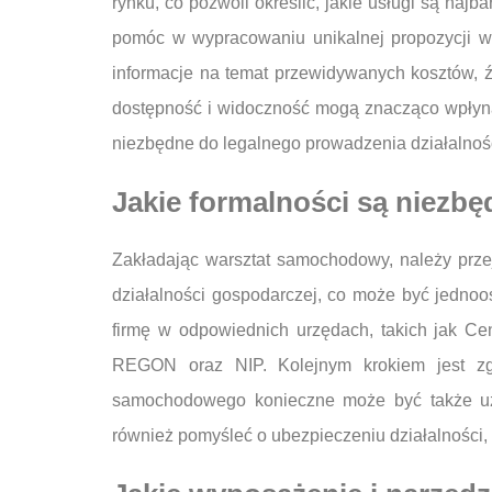
rynku, co pozwoli określić, jakie usługi są naj
pomóc w wypracowaniu unikalnej propozycji war
informacje na temat przewidywanych kosztów, źr
dostępność i widoczność mogą znacząco wpłynąć 
niezbędne do legalnego prowadzenia działalnośc
Jakie formalności są niezbę
Zakładając warsztat samochodowy, należy przej
działalności gospodarczej, co może być jednoo
firmę w odpowiednich urzędach, takich jak Ce
REGON oraz NIP. Kolejnym krokiem jest zgł
samochodowego konieczne może być także uz
również pomyśleć o ubezpieczeniu działalności,