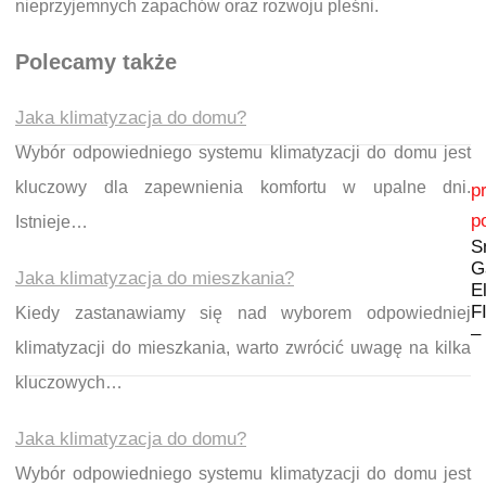
nieprzyjemnych zapachów oraz rozwoju pleśni.
Polecamy także
Jaka klimatyzacja do domu?
Wybór odpowiedniego systemu klimatyzacji do domu jest
Nawigacja wpisu
kluczowy dla zapewnienia komfortu w upalne dni.
p
p
Istnieje…
S
G
Jaka klimatyzacja do mieszkania?
E
F
Kiedy zastanawiamy się nad wyborem odpowiedniej
–
klimatyzacji do mieszkania, warto zwrócić uwagę na kilka
kluczowych…
Jaka klimatyzacja do domu?
Wybór odpowiedniego systemu klimatyzacji do domu jest