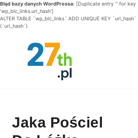
Błąd bazy danych WordPressa:
[Duplicate entry '' for key
'wp_blc_links.url_hash']
ALTER TABLE `wp_blc_links` ADD UNIQUE KEY `url_hash`
(`url_hash`)
Skip to content
Jaka Pościel