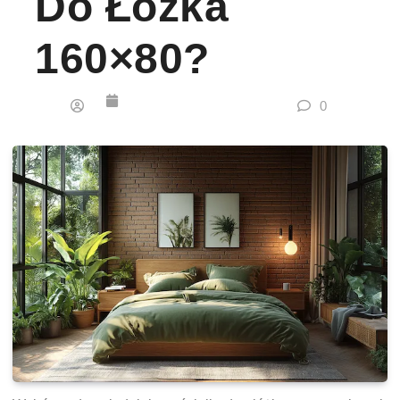
Do Łóżka
160×80?
0