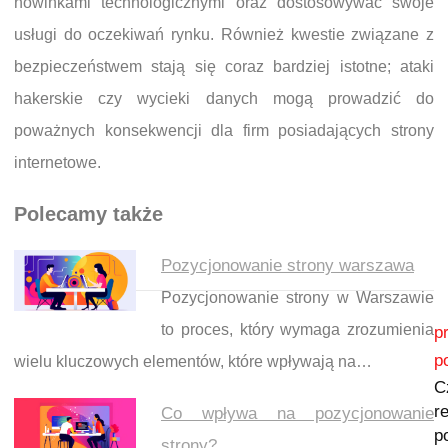
nowinkami technologicznymi oraz dostosowywać swoje
usługi do oczekiwań rynku. Również kwestie związane z
bezpieczeństwem stają się coraz bardziej istotne; ataki
hakerskie czy wycieki danych mogą prowadzić do
poważnych konsekwencji dla firm posiadających strony
internetowe.
Polecamy także
Pozycjonowanie strony warszawa
Pozycjonowanie strony w Warszawie
Nawigacja wpisu
to proces, który wymaga zrozumienia
p
p
wielu kluczowych elementów, które wpływają na…
C
re
Co wpływa na pozycjonowanie
p
strony?