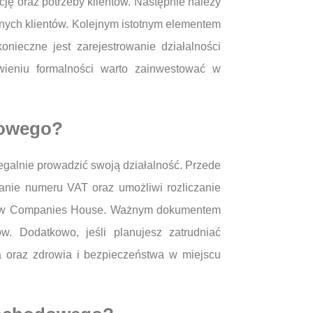
cję oraz potrzeby klientów. Następnie należy
lnych klientów. Kolejnym istotnym elementem
nieczne jest zarejestrowanie działalności
wieniu formalności warto zainwestować w
dowego?
galnie prowadzić swoją działalność. Przede
nie numeru VAT oraz umożliwi rozliczanie
łki w Companies House. Ważnym dokumentem
ów. Dodatkowo, jeśli planujesz zatrudniać
a oraz zdrowia i bezpieczeństwa w miejscu