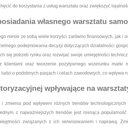
cić do korzystania z usług warsztatu oraz zwiększyć lojalność
z posiadania własnego warsztatu s
niesie ze sobą wiele korzyści zarówno finansowych, jak i o
zielnego podejmowania decyzji dotyczących działalności gospo
ch się potrzeb rynku oraz rozwijać swoje umiejętności techn
z klientami oraz tworzenie pozytywnego wizerunku marki n
 ludzi o podobnych pasjach i celach zawodowych, co wpływa na
toryzacyjnej wpływające na warsztat
a i zmienia pod wpływem różnych trendów technologicznych 
dnym z najważniejszych trendów jest rosnąca popularność 
ętności związanych z ich serwisowaniem i naprawą. Zmia