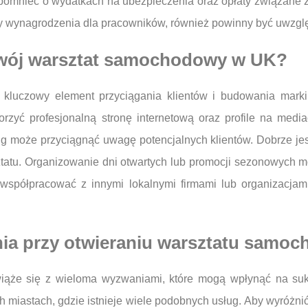
pomnieć o wydatkach na ubezpieczenia oraz opłaty związane z
czy wynagrodzenia dla pracowników, również powinny być uwzg
swój warsztat samochodowy w UK?
uczowy element przyciągania klientów i budowania marki.
rzyć profesjonalną stronę internetową oraz profile na medi
g może przyciągnąć uwagę potencjalnych klientów. Dobrze jest
sztatu. Organizowanie dni otwartych lub promocji sezonowych 
ż współpracować z innymi lokalnymi firmami lub organizacjam
ania przy otwieraniu warsztatu sam
że się z wieloma wyzwaniami, które mogą wpłynąć na sukc
miastach, gdzie istnieje wiele podobnych usług. Aby wyróżnić 