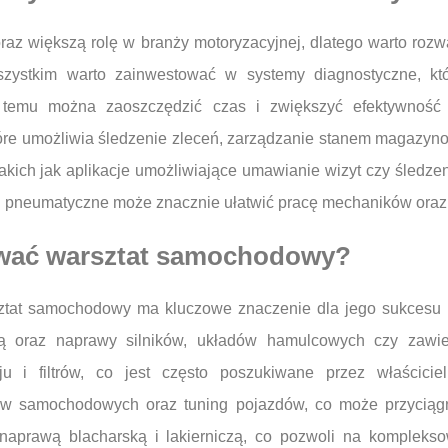
oraz większą rolę w branży motoryzacyjnej, dlatego warto ro
ystkim warto zainwestować w systemy diagnostyczne, któ
ki temu można zaoszczędzić czas i zwiększyć efektywnoś
re umożliwia śledzenie zleceń, zarządzanie stanem magazynow
akich jak aplikacje umożliwiające umawianie wizyt czy śledze
 i pneumatyczne może znacznie ułatwić pracę mechaników oraz
rować warsztat samochodowy?
ztat samochodowy ma kluczowe znaczenie dla jego sukcesu i
 oraz naprawy silników, układów hamulcowych czy zawies
ju i filtrów, co jest często poszukiwane przez właścici
ów samochodowych oraz tuning pojazdów, co może przyciągn
aprawą blacharską i lakierniczą, co pozwoli na komplekso