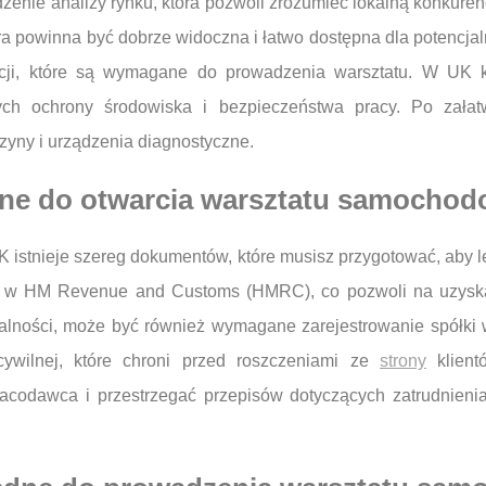
zenie analizy rynku, która pozwoli zrozumieć lokalną konkuren
ra powinna być dobrze widoczna i łatwo dostępna dla potencja
ncji, które są wymagane do prowadzenia warsztatu. W UK ko
ych ochrony środowiska i bezpieczeństwa pracy. Po załat
zyny i urządzenia diagnostyczne.
bne do otwarcia warsztatu samocho
istnieje szereg dokumentów, które musisz przygotować, aby le
rmy w HM Revenue and Customs (HMRC), co pozwoli na uzyska
ałalności, może być również wymagane zarejestrowanie spó
cywilnej, które chroni przed roszczeniami ze
strony
klient
racodawca i przestrzegać przepisów dotyczących zatrudnieni