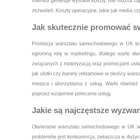
również generuje wysokie koszty. Nie można za
zezwoleń. Koszty operacyjne, takie jak media 
Jak skutecznie promować 
Promocja warsztatu samochodowego w UK to kl
ogromną rolę w marketingu, dlatego warto stwo
związanych z motoryzacją oraz promocjami usłu
jak ulotki czy banery reklamowe w okolicy war
miejsca i skorzystania z usług. Warto równie
poprzez wzajemne polecanie usług.
Jakie są najczęstsze wyzw
Otwieranie warsztatu samochodowego w UK wią
problemów jest konkurencja, zwłaszcza w dużych 