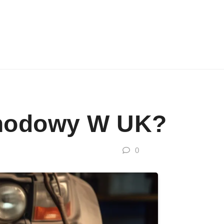
chodowy W UK?
0