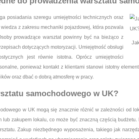
zbędne do prowadzenia warsztatu s
 posiadania szeregu umiejętności technicznych oraz
 wiedza z zakresu mechaniki pojazdowej, która pozwala
Osoby prowadzące warsztat powinny być na bieżąco z
Ja
zepisach dotyczących motoryzacji. Umiejętność obsługi
ostycznych jest równie istotna. Oprócz umiejętności
onalne, ponieważ kontakt z klientami stanowi istotny element 
ików oraz dbać o dobrą atmosferę w pracy.
warsztatu samochodowego w UK?
dowego w UK mogą się znacznie różnić w zależności od lokali
 lub zakupem lokalu, co może być znaczną częścią budżetu. D
arsztatu. Zakup niezbędnego wyposażenia, takiego jak narzęd