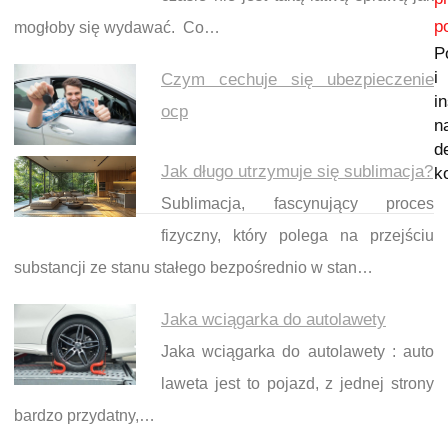
p
mogłoby się wydawać. Co…
P
i
Czym cechuje się ubezpieczenie
i
ocp
n
d
Jak długo utrzymuje się sublimacja?
k
Sublimacja, fascynujący proces
fizyczny, który polega na przejściu
substancji ze stanu stałego bezpośrednio w stan…
Jaka wciągarka do autolawety
Jaka wciągarka do autolawety : auto
laweta jest to pojazd, z jednej strony
bardzo przydatny,…