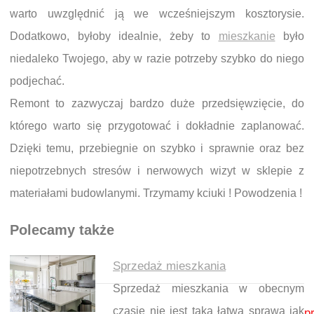
warto uwzględnić ją we wcześniejszym kosztorysie.
Dodatkowo, byłoby idealnie, żeby to
mieszkanie
było
niedaleko Twojego, aby w razie potrzeby szybko do niego
podjechać.
Remont to zazwyczaj bardzo duże przedsięwzięcie, do
którego warto się przygotować i dokładnie zaplanować.
Dzięki temu, przebiegnie on szybko i sprawnie oraz bez
niepotrzebnych stresów i nerwowych wizyt w sklepie z
materiałami budowlanymi. Trzymamy kciuki ! Powodzenia !
Polecamy także
Sprzedaż mieszkania
Sprzedaż mieszkania w obecnym
Nawigacja wpisu
czasie nie jest taką łatwą sprawą jak
p