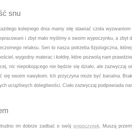
ść snu
 każdego kolejnego dnia mamy siłę stawiać czoła wyzwanio
rzepracowani i zbyt mało myślimy o swoim wypoczynku, a zbyt 
ieczornego relaksu. Sen to nasza potrzeba fizjologiczna, kt
pościel, wygodny materac i kołdrę, które pozwolą nam prawdzi
cej, nic niepokojącego nie będzie się działo, ale zazwyczaj o
zeć się swoim nawykom. Ich przyczyna może być banalna. Brak
ych uciążliwych dolegliwości. Ciało zazwyczaj podpowiada n
iem
o trudno im dobrze zadbać o swój
wypoczynek
. Muszą przem