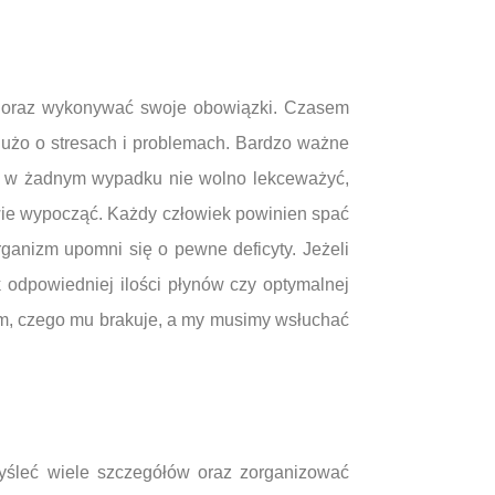
m oraz wykonywać swoje obowiązki. Czasem
dużo o stresach i problemach. Bardzo ważne
órej w żadnym wypadku nie wolno lekceważyć,
wie wypocząć. Każdy człowiek powinien spać
rganizm upomni się o pewne deficyty. Jeżeli
 odpowiedniej ilości płynów czy optymalnej
am, czego mu brakuje, a my musimy wsłuchać
yśleć wiele szczegółów oraz zorganizować