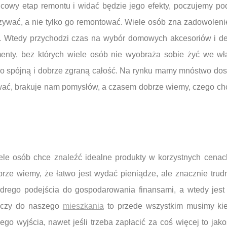
ońcowy etap remontu i widać będzie jego efekty, poczujemy p
wać, a nie tylko go remontować. Wiele osób zna zadowolenie
 Wtedy przychodzi czas na wybór domowych akcesoriów i deko
enty, bez których wiele osób nie wyobraża sobie żyć we wł
ło spójną i dobrze zgraną całość. Na rynku mamy mnóstwo dost
wać, brakuje nam pomysłów, a czasem dobrze wiemy, czego chc
ele osób chce znaleźć idealne produkty w korzystnych cenac
rze wiemy, że łatwo jest wydać pieniądze, ale znacznie trudni
drego podejścia do gospodarowania finansami, a wtedy jest 
eczy do naszego
mieszkania
to przede wszystkim musimy kie
ego wyjścia, nawet jeśli trzeba zapłacić za coś więcej to jak