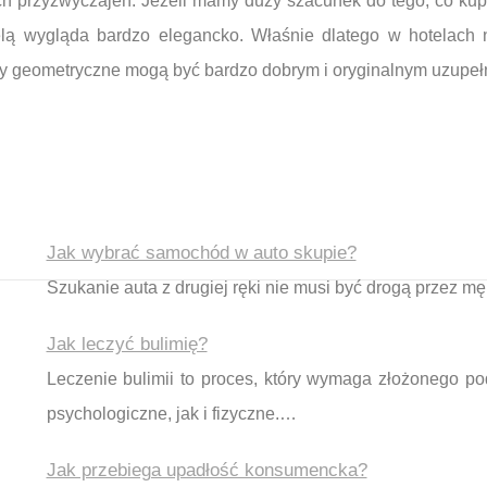
ch przyzwyczajeń. Jeżeli mamy duży szacunek do tego, co kup
elą wygląda bardzo elegancko. Właśnie dlatego w hotelach 
czy geometryczne mogą być bardzo dobrym i oryginalnym uzupełn
Jak wybrać samochód w auto skupie?
Szukanie auta z drugiej ręki nie musi być drogą przez m
Jak leczyć bulimię?
Leczenie bulimii to proces, który wymaga złożonego p
psychologiczne, jak i fizyczne.…
Jak przebiega upadłość konsumencka?