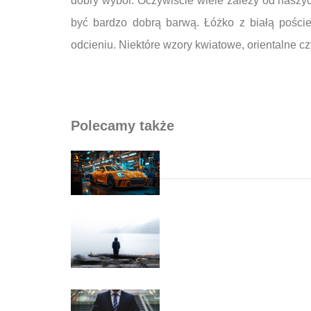
dobry wybór. Oczywiście wiele zależy od naszy
być bardzo dobrą barwą. Łóżko z białą pości
odcieniu. Niektóre wzory kwiatowe, orientalne 
Polecamy także
Nawigacja wpisu