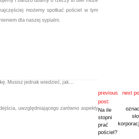
ujemy i bardzo dbamy o rzeczy to biel może
najczęściej możemy spotkać pościel w tym
ieniem dla naszej sypialni.
ękę. Musisz jednak wiedzieć, jak…
previous
next po
post:
odejścia, uwzględniającego zarówno aspekty
ozna
Na ile
sł
stopni
korporac
prać
pościel?