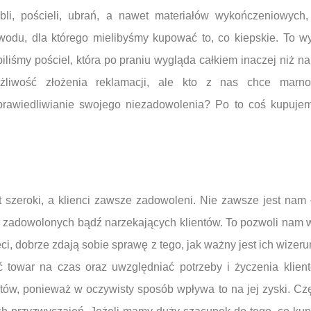
bli, pościeli, ubrań, a nawet materiałów wykończeniowych
wodu, dla którego mielibyśmy kupować to, co kiepskie. To wy
piliśmy pościel, która po praniu wygląda całkiem inaczej niż 
żliwość złożenia reklamacji, ale kto z nas chce mar
prawiedliwianie swojego niezadowolenia? Po to coś kupujem
 szeroki, a klienci zawsze zadowoleni. Nie zawsze jest nam 
ii zadowolonych bądź narzekających klientów. To pozwoli nam
ieci, dobrze zdają sobie sprawę z tego, jak ważny jest ich wizeru
ć towar na czas oraz uwzględniać potrzeby i życzenia klient
tów, ponieważ w oczywisty sposób wpływa to na jej zyski. Czę