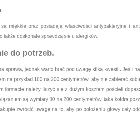
a
 miękkie oraz posiadają właściwości antybakteryjne i anty
o także doskonale sprawdzą się u alergików.
e do potrzeb.
a sprawa, jednak warto brać pod uwagę kilka kwestii. Jeśli na
m na przykład 180 na 200 centymetrów, aby nie zabierać sobi
ym formacie należy liczyć się z dużym kosztem pościeli dopas
wiązaniem są wymiary 80 na 200 centymetrów, taka kołdra pozw
 zakupie zwrócić uwagę na to, aby po położeniu głowy cały o