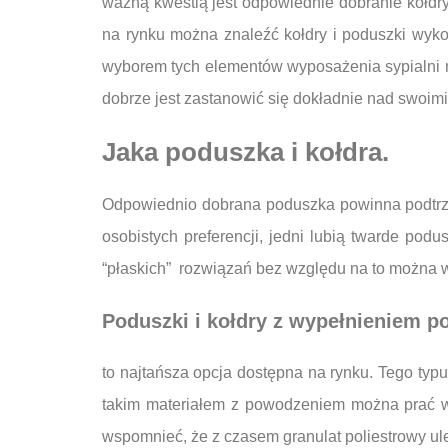
ważną kwestią jest odpowiednie dobranie kołdry
na rynku można znaleźć kołdry i poduszki wyko
wyborem tych elementów wyposażenia sypialni m
dobrze jest zastanowić się dokładnie nad swoim
Jaka poduszka i kołdra.
Odpowiednio dobrana poduszka powinna podtrzy
osobistych preferencji, jedni lubią twarde podu
“płaskich” rozwiązań bez względu na to można wy
Poduszki i kołdry z wypełnieniem p
to najtańsza opcja dostępna na rynku. Tego typ
takim materiałem z powodzeniem można prać w 
wspomnieć, że z czasem granulat poliestrowy ule