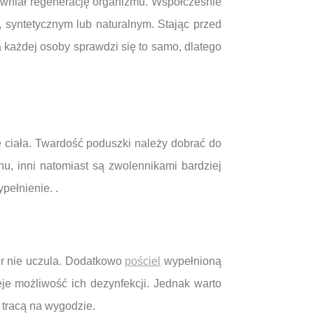
pewniał regenerację organizmu. Współcześnie
 syntetycznym lub naturalnym. Stając przed
każdej osoby sprawdzi się to samo, dlatego
ciała. Twardość poduszki należy dobrać do
nu, inni natomiast są zwolennikami bardziej
pełnienie. .
ter nie uczula. Dodatkowo
pościel
wypełnioną
e możliwość ich dezynfekcji. Jednak warto
 tracą na wygodzie.