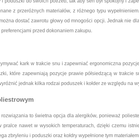
 i poduszki do swoich potrzeb, tak aby sen był spokojny i za
nane z przeróżnych materiałów, z różnego typu wypełnieniem,
ożna dostać zawrotu głowy od mnogości opcji. Jednak nie dla 
i preferencjami przed dokonaniem zakupu.
mywać kark w trakcie snu i zapewniać ergonomiczna pozycje 
szki, które zapewniają pozycje prawie półsiedzącą w trakcie s
różnić jednak kilka rodzai poduszek i kołder ze względu na wy
oliestrowym
u rozwiązania to świetna opcja dla alergików, ponieważ polies
pralce nawet w wysokich temperaturach, dzięki czemu istniej
ga zbryleniu i poduszki oraz kołdry wypełnione tym materiałem