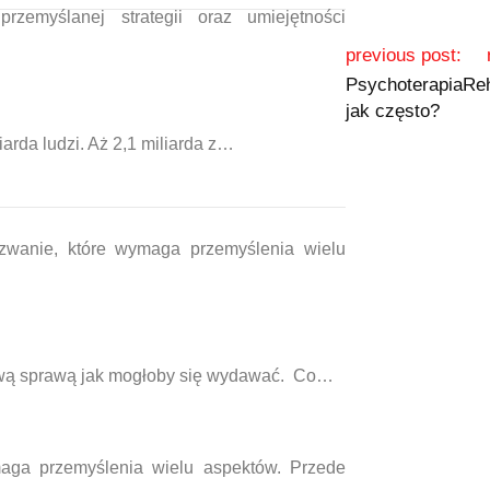
myślanej strategii oraz umiejętności
previous post:
Psychoterapia
Reh
jak często?
iarda ludzi. Aż 2,1 miliarda z…
zwanie, które wymaga przemyślenia wielu
atwą sprawą jak mogłoby się wydawać. Co…
maga przemyślenia wielu aspektów. Przede