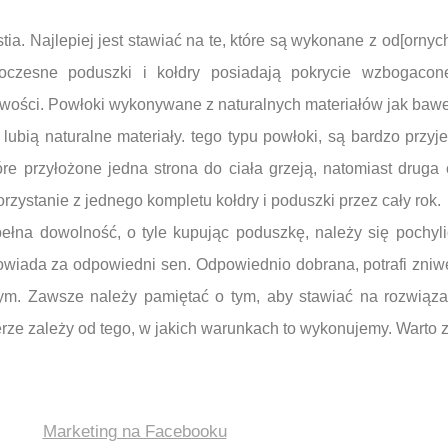
stia. Najlepiej jest stawiać na te, które są wykonane z od[orn
woczesne poduszki i kołdry posiadają pokrycie wzbogacon
ciwości. Powłoki wykonywane z naturalnych materiałów jak bawe
 lubią naturalne materiały. tego typu powłoki, są bardzo prz
re przyłożone jedna strona do ciała grzeją, natomiast druga 
rzystanie z jednego kompletu kołdry i poduszki przez cały rok.
ełna dowolność, o tyle kupując poduszkę, należy się pochylić
owiada za odpowiedni sen. Odpowiednio dobrana, potrafi zniw
m. Zawsze należy pamiętać o tym, aby stawiać na rozwiązan
rze zależy od tego, w jakich warunkach to wykonujemy. Warto 
Marketing na Facebooku