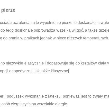
 pierze
 posiada uczulenia na te wypełnienie pierze to doskonałe i trwał
ie, do tego doskonale odprowadza wszelka wilgoć, a także grz
ię do prania w pralkach jednak w nieco niższych temperaturach.
no niezwykle elastycznie i dopasowuje się do kształtów ciała 
pcji ortopedycznej jak także klasycznej.
r i poduszek wykonanie z lateksu, ponieważ jest to trwały mat
 osób cierpiących na wszelakie alergie.