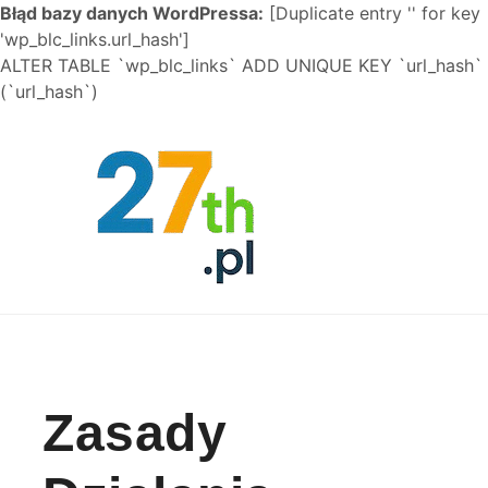
Błąd bazy danych WordPressa:
[Duplicate entry '' for key
'wp_blc_links.url_hash']
ALTER TABLE `wp_blc_links` ADD UNIQUE KEY `url_hash`
(`url_hash`)
Skip to content
Zasady